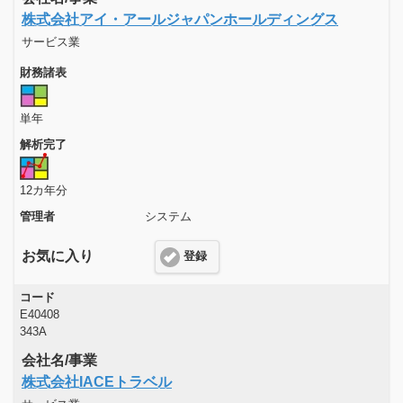
株式会社アイ・アールジャパンホールディングス
サービス業
財務諸表
単年
解析完了
12カ年分
管理者
システム
お気に入り
登録
コード
E40408
343A
会社名/事業
株式会社IACEトラベル