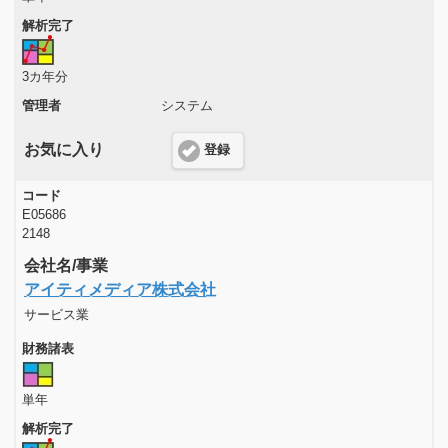
解析完了
3カ年分
管理者
システム
お気に入り
登録
コード
E05686
2148
会社名/事業
アイティメディア株式会社
サービス業
財務諸表
単年
解析完了