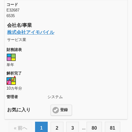
コード
E32687
6535
会社名/事業
株式会社アイモバイル
サービス業
財務諸表
単年
解析完了
10カ年分
管理者
システム
お気に入り
登録
...
« 前へ
1
2
3
80
81