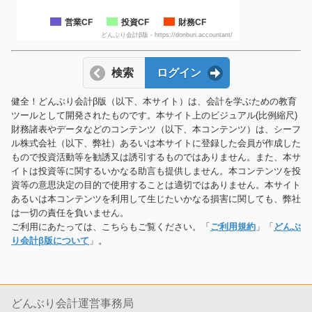
営業CF
投資CF
財務CF
どんぶり会計β版 - https://donburi.accountant/
検索
ログイン
健全！どんぶり会計β版（以下、本サイト）は、会計を学ぶための教育
ツールとして開発されたものです。本サイト上のビジュアル(比例縮尺)
財務諸表やデータなどのコンテンツ（以下、本コンテンツ）は、シーフ
ル株式会社（以下、弊社）あるいは本サイトに登録した会員が作成した
もので投資活動等を勧誘又は誘引するものではありません。また、本サ
イトは投資等に関するいかなる助言も提供しません。本コンテンツを投
資等の意思決定の目的で使用することは適切ではありません。本サイト
あるいは本コンテンツを利用して生じたいかなる損害に関しても、弊社
は一切の責任を負いません。
ご利用にあたっては、こちらもご覧ください。「
ご利用規約
」「
どんぶ
り会計β版について
」。
どんぶり会計運営事務局