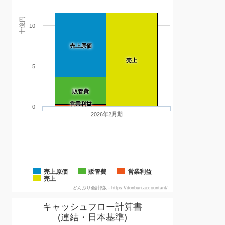
十億円
10
売上原価
売上
5
販管費
営業利益
0
2026年2月期
売上原価
販管費
営業利益
売上
どんぶり会計β版 - https://donburi.accountant/
キャッシュフロー計算書
(連結・日本基準)