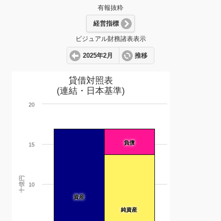
有報抜粋
経営指標
ビジュアル財務諸表表示
2025年2月
推移
貸借対照表
(連結・日本基準)
20
負債
15
十億円
10
資産
純資産