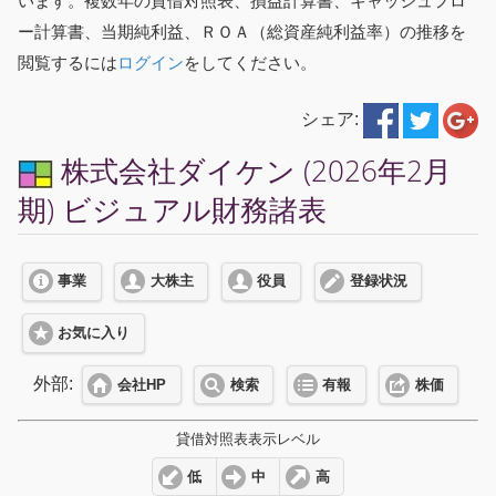
います。複数年の貸借対照表、損益計算書、キャッシュフロ
ー計算書、当期純利益、ＲＯＡ（総資産純利益率）の推移を
閲覧するには
ログイン
をしてください。
シェア:
株式会社ダイケン (2026年2月
期) ビジュアル財務諸表
事業
大株主
役員
登録状況
お気に入り
外部:
会社HP
検索
有報
株価
貸借対照表表示レベル
低
中
高