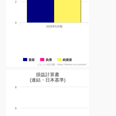
2
0
2025年5月期
資産
負債
純資産
どんぶり会計β版 - https://donburi.accountant/
損益計算書
(連結・日本基準)
8
6