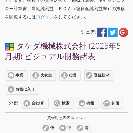
ています。複数年の貸借対照表、損益計算書、キャッシュフ
ロー計算書、当期純利益、ＲＯＡ（総資産純利益率）の推移
を閲覧するには
ログイン
をしてください。
シェア:
タケダ機械株式会社 (2025年5
月期) ビジュアル財務諸表
事業
大株主
役員
登録状況
お気に入り
外部:
会社HP
検索
有報
株価
貸借対照表表示レベル
低
中
高