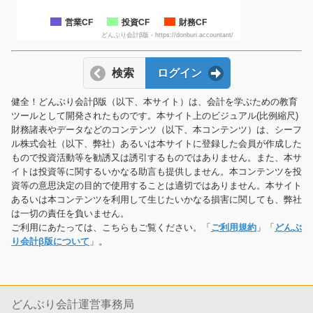
営業CF
投資CF
財務CF
どんぶり会計β版 - https://donburi.accountant/
検索
ログイン
健全！どんぶり会計β版（以下、本サイト）は、会計を学ぶための教育
ツールとして開発されたものです。本サイト上のビジュアル(比例縮尺)
財務諸表やデータなどのコンテンツ（以下、本コンテンツ）は、シーフ
ル株式会社（以下、弊社）あるいは本サイトに登録した会員が作成した
もので投資活動等を勧誘又は誘引するものではありません。また、本サ
イトは投資等に関するいかなる助言も提供しません。本コンテンツを投
資等の意思決定の目的で使用することは適切ではありません。本サイト
あるいは本コンテンツを利用して生じたいかなる損害に関しても、弊社
は一切の責任を負いません。
ご利用にあたっては、こちらもご覧ください。「
ご利用規約
」「
どんぶ
り会計β版について
」。
どんぶり会計運営事務局