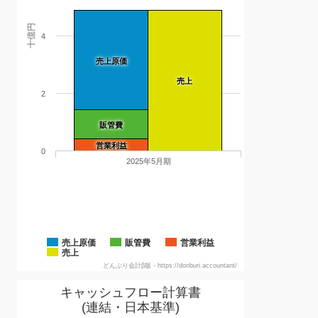
十億円
4
売上原価
売上
2
販管費
営業利益
0
2025年5月期
売上原価
販管費
営業利益
売上
どんぶり会計β版 - https://donburi.accountant/
キャッシュフロー計算書
(連結・日本基準)