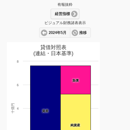
有報抜粋
経営指標
ビジュアル財務諸表表示
2024年5月
推移
貸借対照表
(連結・日本基準)
8
負債
6
十億円
4
資産
純資産