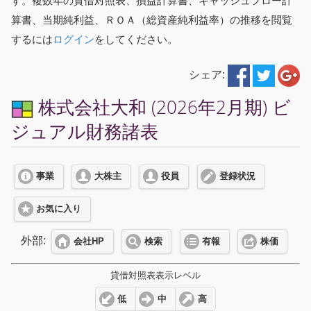
す。複数年の貸借対照表、損益計算書、キャッシュフロー計
算書、当期純利益、ＲＯＡ（総資産純利益率）の推移を閲覧
するには
ログイン
をしてください。
シェア:
株式会社大和 (2026年2月期) ビ
ジュアル財務諸表
事業
大株主
役員
登録状況
お気に入り
外部:
会社HP
検索
有報
株価
貸借対照表表示レベル
低
中
高