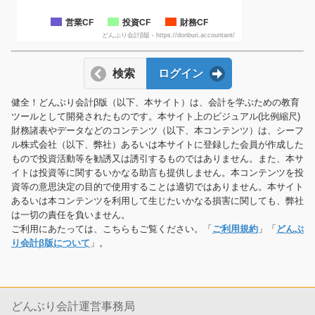
営業CF
投資CF
財務CF
どんぶり会計β版 - https://donburi.accountant/
検索
ログイン
健全！どんぶり会計β版（以下、本サイト）は、会計を学ぶための教育
ツールとして開発されたものです。本サイト上のビジュアル(比例縮尺)
財務諸表やデータなどのコンテンツ（以下、本コンテンツ）は、シーフ
ル株式会社（以下、弊社）あるいは本サイトに登録した会員が作成した
もので投資活動等を勧誘又は誘引するものではありません。また、本サ
イトは投資等に関するいかなる助言も提供しません。本コンテンツを投
資等の意思決定の目的で使用することは適切ではありません。本サイト
あるいは本コンテンツを利用して生じたいかなる損害に関しても、弊社
は一切の責任を負いません。
ご利用にあたっては、こちらもご覧ください。「
ご利用規約
」「
どんぶ
り会計β版について
」。
どんぶり会計運営事務局