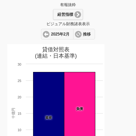
有報抜粋
経営指標
ビジュアル財務諸表表示
2025年2月
推移
貸借対照表
(連結・日本基準)
30
25
20
負債
十億円
15
資産
10