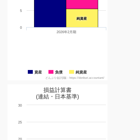
5
純資産
0
2026年2月期
資産
負債
純資産
どんぶり会計β版 - https://donburi.accountant/
損益計算書
(連結・日本基準)
30
25
20