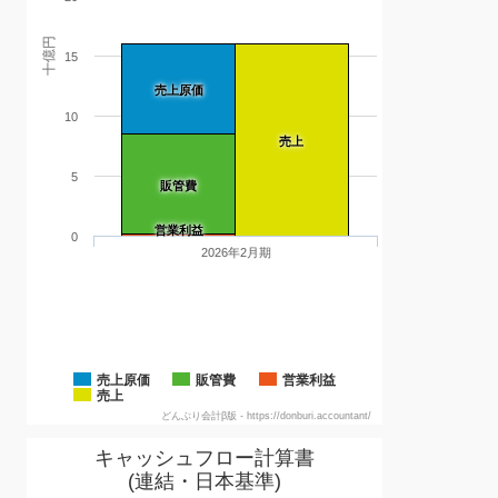
十億円
15
売上原価
10
売上
5
販管費
営業利益
0
2026年2月期
売上原価
販管費
営業利益
売上
どんぶり会計β版 - https://donburi.accountant/
キャッシュフロー計算書
(連結・日本基準)