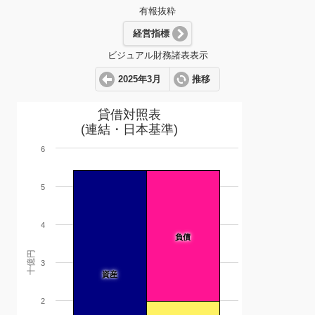
有報抜粋
経営指標
ビジュアル財務諸表表示
2025年3月
推移
貸借対照表
(連結・日本基準)
6
5
4
負債
十億円
3
資産
2