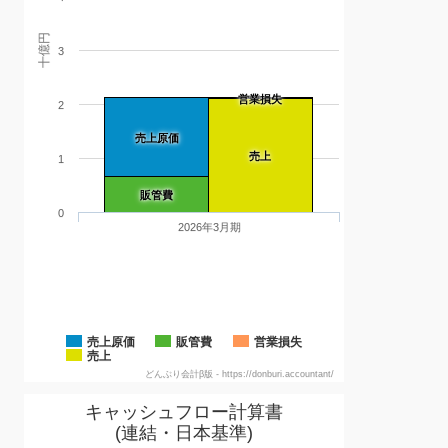
十億円
3
営業損失
2
売上原価
売上
1
販管費
0
2026年3月期
売上原価
販管費
営業損失
売上
どんぶり会計β版 - https://donburi.accountant/
キャッシュフロー計算書
(連結・日本基準)