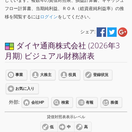
しています。複数年の貸借対照表、損益計算書、キャッシュ
フロー計算書、当期純利益、ＲＯＡ（総資産純利益率）の推
移を閲覧するには
ログイン
をしてください。
シェア:
ダイヤ通商株式会社 (2026年3
月期) ビジュアル財務諸表
事業
大株主
役員
登録状況
お気に入り
外部:
会社HP
検索
有報
株価
貸借対照表表示レベル
低
中
高