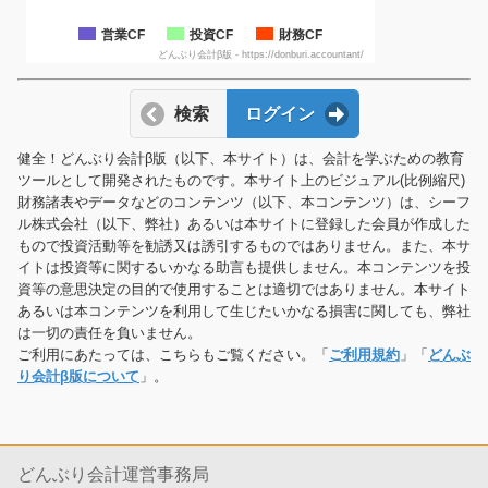
営業CF
投資CF
財務CF
どんぶり会計β版 - https://donburi.accountant/
検索
ログイン
健全！どんぶり会計β版（以下、本サイト）は、会計を学ぶための教育
ツールとして開発されたものです。本サイト上のビジュアル(比例縮尺)
財務諸表やデータなどのコンテンツ（以下、本コンテンツ）は、シーフ
ル株式会社（以下、弊社）あるいは本サイトに登録した会員が作成した
もので投資活動等を勧誘又は誘引するものではありません。また、本サ
イトは投資等に関するいかなる助言も提供しません。本コンテンツを投
資等の意思決定の目的で使用することは適切ではありません。本サイト
あるいは本コンテンツを利用して生じたいかなる損害に関しても、弊社
は一切の責任を負いません。
ご利用にあたっては、こちらもご覧ください。「
ご利用規約
」「
どんぶ
り会計β版について
」。
どんぶり会計運営事務局