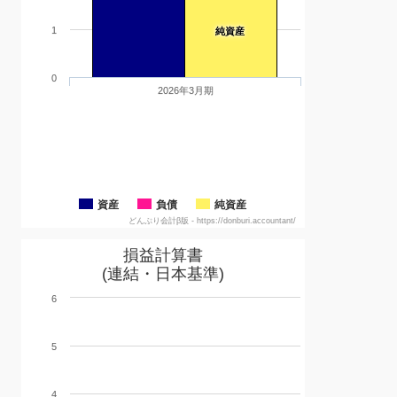
1
純資産
0
2026年3月期
資産
負債
純資産
どんぶり会計β版 - https://donburi.accountant/
損益計算書
(連結・日本基準)
6
5
4