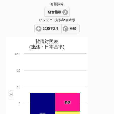
有報抜粋
経営指標
ビジュアル財務諸表表示
2025年2月
推移
貸借対照表
(連結・日本基準)
12.5
10
7.5
十億円
負債
5