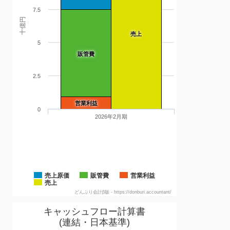
7.5
十億円
売上
5
販管費
2.5
営業利益
0
2026年2月期
売上原価
販管費
営業利益
売上
どんぶり会計β版 - https://donburi.accountant/
キャッシュフロー計算書
(連結・日本基準)