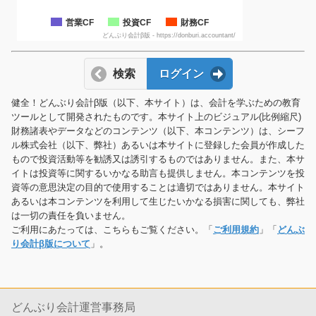
営業CF
投資CF
財務CF
どんぶり会計β版 - https://donburi.accountant/
検索
ログイン
健全！どんぶり会計β版（以下、本サイト）は、会計を学ぶための教育
ツールとして開発されたものです。本サイト上のビジュアル(比例縮尺)
財務諸表やデータなどのコンテンツ（以下、本コンテンツ）は、シーフ
ル株式会社（以下、弊社）あるいは本サイトに登録した会員が作成した
もので投資活動等を勧誘又は誘引するものではありません。また、本サ
イトは投資等に関するいかなる助言も提供しません。本コンテンツを投
資等の意思決定の目的で使用することは適切ではありません。本サイト
あるいは本コンテンツを利用して生じたいかなる損害に関しても、弊社
は一切の責任を負いません。
ご利用にあたっては、こちらもご覧ください。「
ご利用規約
」「
どんぶ
り会計β版について
」。
どんぶり会計運営事務局