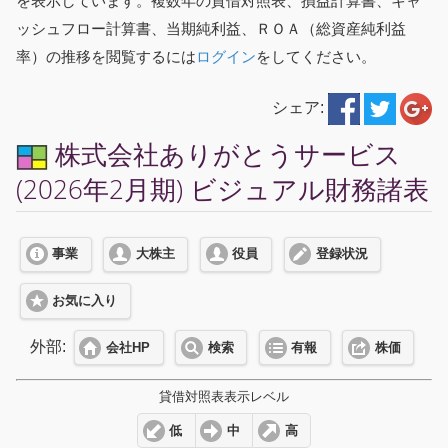
を表示しています。複数年の貸借対照表、損益計算書、キャ
ッシュフロー計算書、当期純利益、ＲＯＡ（総資産純利益
率）の推移を閲覧するには
ログイン
をしてください。
シェア:
株式会社ありがとうサービス
(2026年2月期) ビジュアル財務諸表
事業
大株主
役員
登録状況
お気に入り
外部:
会社HP
検索
有報
株価
貸借対照表表示レベル
低
中
高