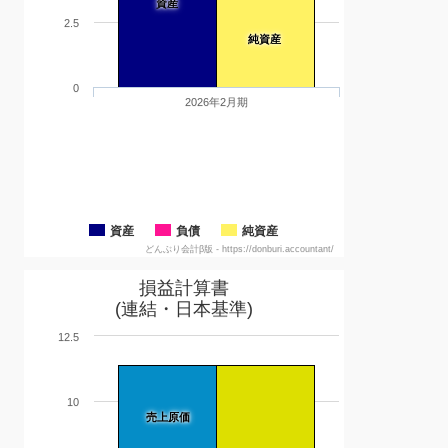
資産
2.5
純資産
0
2026年2月期
資産
負債
純資産
どんぶり会計β版 - https://donburi.accountant/
損益計算書
(連結・日本基準)
12.5
10
売上原価