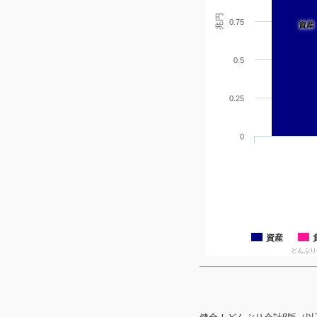
兆円
0.75
資産
0.5
0.25
0
資産
どんぶり会計β