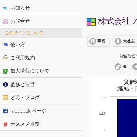
お知らせ
株式会社フ
お問合せ
このサイトについて
事業
大株主
使い方
貸借対照
ご利用規約
低
個人情報について
貸借
監修と運営
(連結・
どん・ブログ
1.5
facebook ページ
1.25
オススメ書籍
1