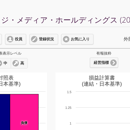
ジ・メディア・ホールディングス (20
外
役員
登録状況
お気に入り
表表示レベル
有報抜粋
経営指標
中
高
対照表
損益計算書
日本基準)
(連結・日本基準)
1.5
1.25
負債
1