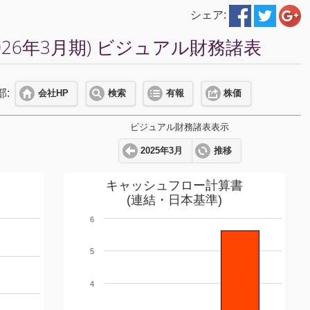
シェア:
26年3月期) ビジュアル財務諸表
部:
会社HP
検索
有報
株価
ビジュアル財務諸表表示
2025年3月
推移
キャッシュフロー計算書
(連結・日本基準)
6
5
4