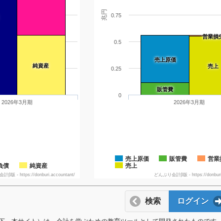
兆円
0.75
営業損
0.5
売上原価
純資産
売上
0.25
販管費
0
2026年3月期
2026年3月期
売上原価
販管費
営業
負債
純資産
売上
版 - https://donburi.accountant/
どんぶり会計β版 - https://donburi.
検索
ログイン