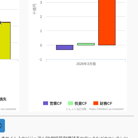
3
十億円
2
失
1
0
-1
2026年3月期
損失
営業CF
投資CF
財務CF
accountant/
どんぶり会計β版 - https://donburi.accountant/