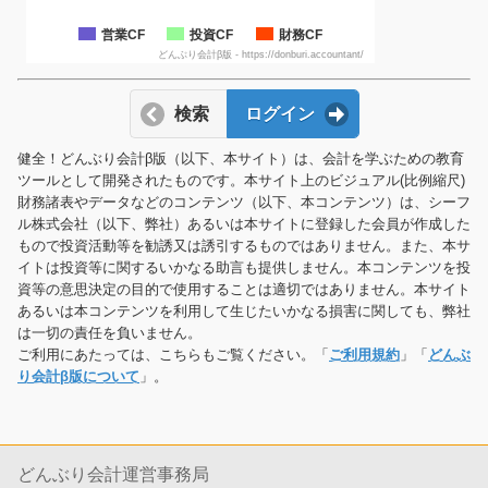
営業CF
投資CF
財務CF
どんぶり会計β版 - https://donburi.accountant/
検索
ログイン
健全！どんぶり会計β版（以下、本サイト）は、会計を学ぶための教育
ツールとして開発されたものです。本サイト上のビジュアル(比例縮尺)
財務諸表やデータなどのコンテンツ（以下、本コンテンツ）は、シーフ
ル株式会社（以下、弊社）あるいは本サイトに登録した会員が作成した
もので投資活動等を勧誘又は誘引するものではありません。また、本サ
イトは投資等に関するいかなる助言も提供しません。本コンテンツを投
資等の意思決定の目的で使用することは適切ではありません。本サイト
あるいは本コンテンツを利用して生じたいかなる損害に関しても、弊社
は一切の責任を負いません。
ご利用にあたっては、こちらもご覧ください。「
ご利用規約
」「
どんぶ
り会計β版について
」。
どんぶり会計運営事務局