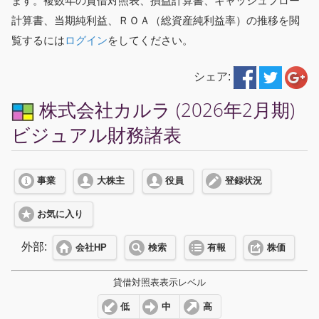
ます。複数年の貸借対照表、損益計算書、キャッシュフロー
計算書、当期純利益、ＲＯＡ（総資産純利益率）の推移を閲
覧するには
ログイン
をしてください。
シェア:
株式会社カルラ (2026年2月期)
ビジュアル財務諸表
事業
大株主
役員
登録状況
お気に入り
外部:
会社HP
検索
有報
株価
貸借対照表表示レベル
低
中
高