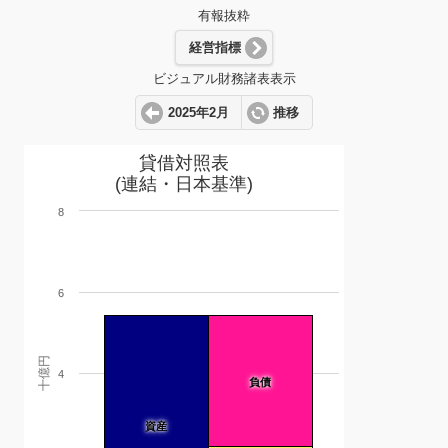
有報抜粋
経営指標
ビジュアル財務諸表表示
2025年2月
推移
貸借対照表
(連結・日本基準)
8
6
十億円
4
負債
資産