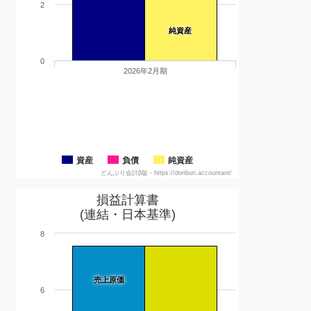
2
純資産
0
2026年2月期
資産
負債
純資産
どんぶり会計β版 - https://donburi.accountant/
損益計算書
(連結・日本基準)
8
売上原価
6