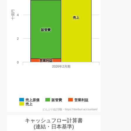
十億円
4
売上
販管費
2
営業利益
0
2026年2月期
売上原価
販管費
営業利益
売上
どんぶり会計β版 - https://donburi.accountant/
キャッシュフロー計算書
(連結・日本基準)