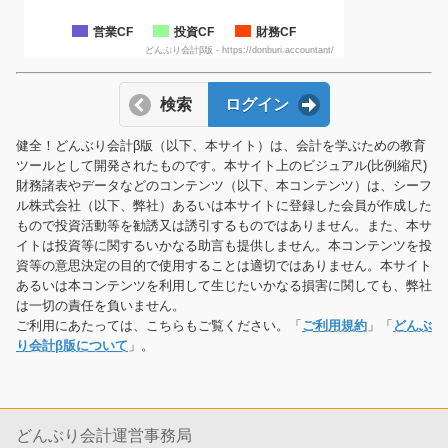
営業CF
投資CF
財務CF
どんぶり会計β版 - https://donburi.accountant/
検索
ログイン
健全！どんぶり会計β版（以下、本サイト）は、会計を学ぶための教育
ツールとして開発されたものです。本サイト上のビジュアル(比例縮尺)
財務諸表やデータなどのコンテンツ（以下、本コンテンツ）は、シーフ
ル株式会社（以下、弊社）あるいは本サイトに登録した会員が作成した
もので投資活動等を勧誘又は誘引するものではありません。また、本サ
イトは投資等に関するいかなる助言も提供しません。本コンテンツを投
資等の意思決定の目的で使用することは適切ではありません。本サイト
あるいは本コンテンツを利用して生じたいかなる損害に関しても、弊社
は一切の責任を負いません。
ご利用にあたっては、こちらもご覧ください。「
ご利用規約
」「
どんぶ
り会計β版について
」。
どんぶり会計運営事務局