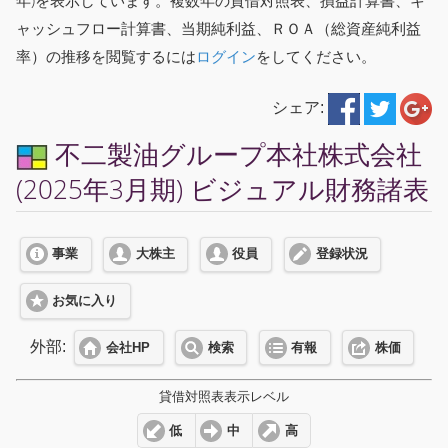
年)を表示しています。複数年の貸借対照表、損益計算書、キ
ャッシュフロー計算書、当期純利益、ＲＯＡ（総資産純利益
率）の推移を閲覧するには
ログイン
をしてください。
シェア:
不二製油グループ本社株式会社
(2025年3月期) ビジュアル財務諸表
事業
大株主
役員
登録状況
お気に入り
外部:
会社HP
検索
有報
株価
貸借対照表表示レベル
低
中
高