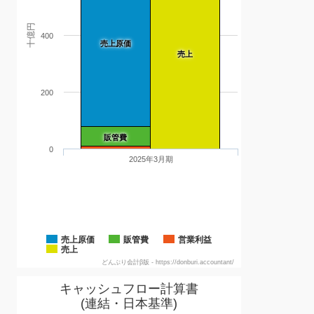
十億円
400
売上原価
売上
200
販管費
0
2025年3月期
売上原価
販管費
営業利益
売上
どんぶり会計β版 - https://donburi.accountant/
キャッシュフロー計算書
(連結・日本基準)