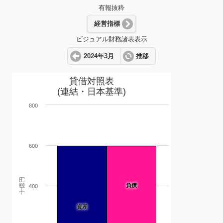
有報抜粋
経営指標
ビジュアル財務諸表表示
2024年3月
推移
貸借対照表
(連結・日本基準)
800
600
十億円
負債
400
資産