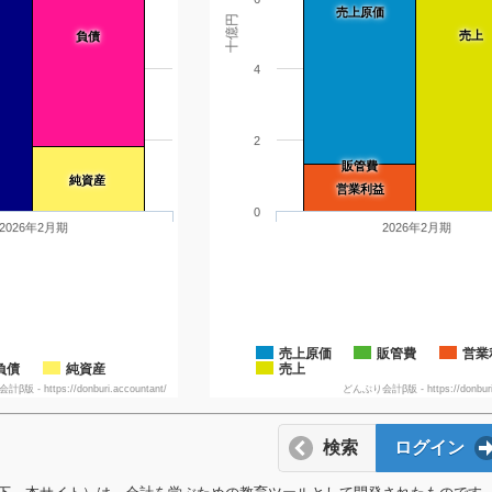
売上原価
十億円
売上
負債
4
2
販管費
純資産
営業利益
0
2026年2月期
2026年2月期
売上原価
販管費
営業
負債
純資産
売上
版 - https://donburi.accountant/
どんぶり会計β版 - https://donburi.
検索
ログイン