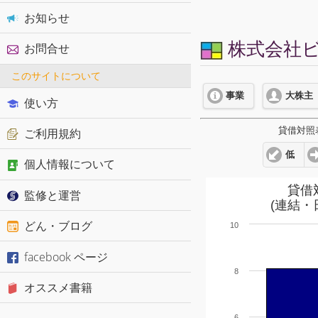
お知らせ
株式会社ビザ
お問合せ
このサイトについて
事業
大株主
使い方
貸借対照
ご利用規約
低
個人情報について
貸借
監修と運営
(連結・
どん・ブログ
10
facebook ページ
8
オススメ書籍
6