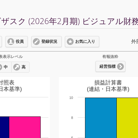
スク (2026年2月期) ビジュアル財
外
役員
登録状況
お気に入り
表表示レベル
有報抜粋
経営指標
中
高
対照表
損益計算書
日本基準)
(連結・日本基準)
10
8
6