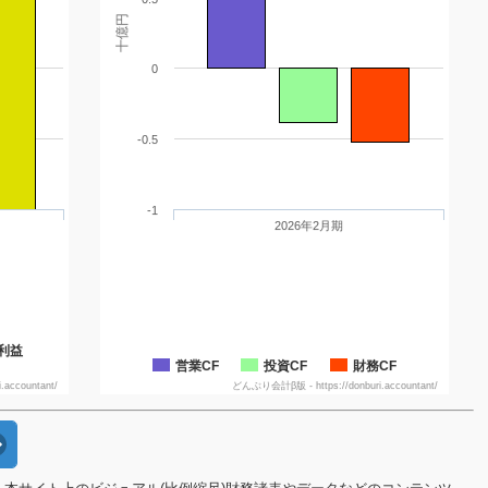
十億円
0
-0.5
-1
2026年2月期
利益
営業CF
投資CF
財務CF
accountant/
どんぶり会計β版 - https://donburi.accountant/