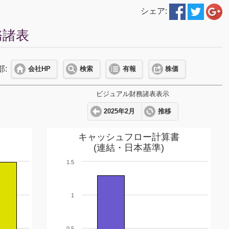
シェア:
務諸表
部:
会社HP
検索
有報
株価
ビジュアル財務諸表表示
2025年2月
推移
キャッシュフロー計算書
(連結・日本基準)
1.5
1
0.5