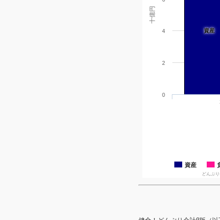
十億円
資産
4
2
0
資産
どんぶり会計β