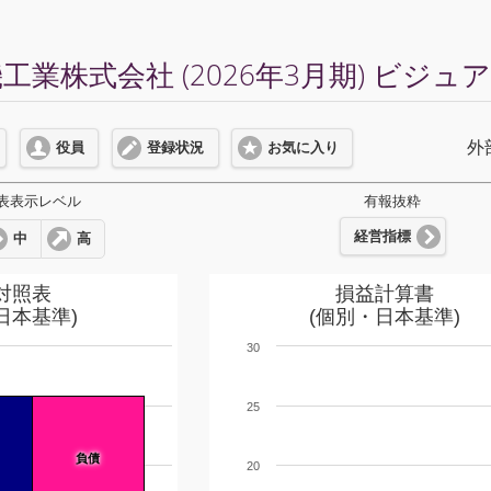
業株式会社 (2026年3月期) ビジュ
外
役員
登録状況
お気に入り
表表示レベル
有報抜粋
経営指標
中
高
対照表
損益計算書
日本基準)
(個別・日本基準)
30
25
負債
20