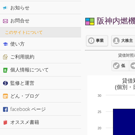
お知らせ
阪神内燃機工
お問合せ
このサイトについて
事業
大株主
使い方
貸借対照
ご利用規約
低
個人情報について
貸借
監修と運営
(個別・
どん・ブログ
30
facebook ページ
25
オススメ書籍
20