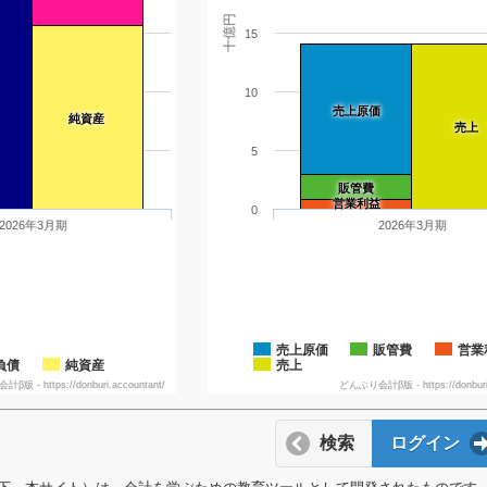
十億円
15
10
売上原価
純資産
売上
5
販管費
営業利益
0
2026年3月期
2026年3月期
売上原価
販管費
営業
負債
純資産
売上
版 - https://donburi.accountant/
どんぶり会計β版 - https://donburi.
検索
ログイン