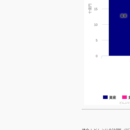
十億円
15
資産
10
5
0
資産
どんぶり会計β