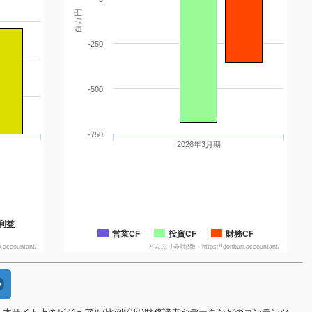
百万円
-250
-500
-750
2026年3月期
利益
営業CF
投資CF
財務CF
accountant/
どんぶり会計β版 - https://donburi.accountant/