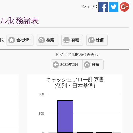
シェア:
アル財務諸表
部:
会社HP
検索
有報
株価
ビジュアル財務諸表表示
2025年3月
推移
キャッシュフロー計算書
(個別・日本基準)
500
250
0