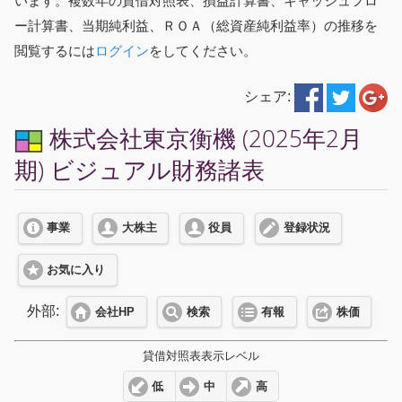
います。複数年の貸借対照表、損益計算書、キャッシュフロ
ー計算書、当期純利益、ＲＯＡ（総資産純利益率）の推移を
閲覧するには
ログイン
をしてください。
シェア:
株式会社東京衡機 (2025年2月
期) ビジュアル財務諸表
事業
大株主
役員
登録状況
お気に入り
外部:
会社HP
検索
有報
株価
貸借対照表表示レベル
低
中
高