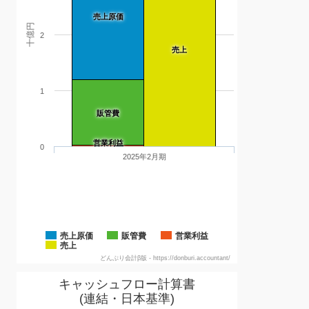
売上原価
十億円
2
売上
1
販管費
営業利益
0
2025年2月期
売上原価
販管費
営業利益
売上
どんぶり会計β版 - https://donburi.accountant/
キャッシュフロー計算書
(連結・日本基準)