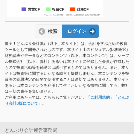
営業CF
投資CF
財務CF
どんぶり会計β版 - https://donburi.accountant/
検索
ログイン
健全！どんぶり会計β版（以下、本サイト）は、会計を学ぶための教育
ツールとして開発されたものです。本サイト上のビジュアル(比例縮尺)
財務諸表やデータなどのコンテンツ（以下、本コンテンツ）は、シーフ
ル株式会社（以下、弊社）あるいは本サイトに登録した会員が作成した
もので投資活動等を勧誘又は誘引するものではありません。また、本サ
イトは投資等に関するいかなる助言も提供しません。本コンテンツを投
資等の意思決定の目的で使用することは適切ではありません。本サイト
あるいは本コンテンツを利用して生じたいかなる損害に関しても、弊社
は一切の責任を負いません。
ご利用にあたっては、こちらもご覧ください。「
ご利用規約
」「
どんぶ
り会計β版について
」。
どんぶり会計運営事務局