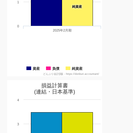
1
純資産
0
2025年2月期
資産
負債
純資産
どんぶり会計β版 - https://donburi.accountant/
損益計算書
(連結・日本基準)
4
3