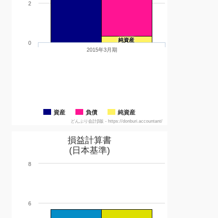
2
純資産
0
2015年3月期
資産
負債
純資産
どんぶり会計β版 - https://donburi.accountant/
損益計算書
(日本基準)
8
6