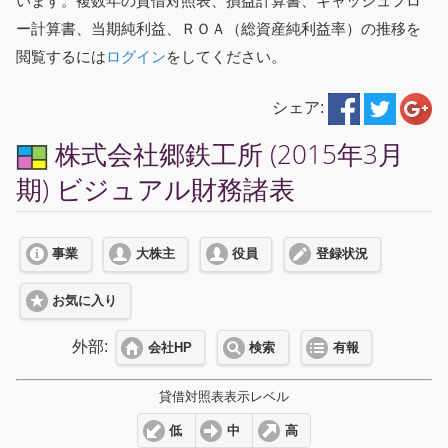
います。複数年の貸借対照表、損益計算書、キャッシュフロ
ー計算書、当期純利益、ＲＯＡ（総資産純利益率）の推移を
閲覧するには
ログイン
をしてください。
シェア:
株式会社郷鉄工所 (2015年3月
期) ビジュアル財務諸表
事業
大株主
役員
登録状況
お気に入り
外部:
会社HP
検索
有報
貸借対照表表示レベル
低
中
高