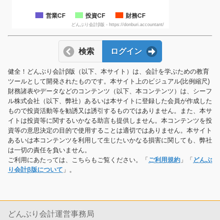
営業CF
投資CF
財務CF
どんぶり会計β版 - https://donburi.accountant/
検索
ログイン
健全！どんぶり会計β版（以下、本サイト）は、会計を学ぶための教育
ツールとして開発されたものです。本サイト上のビジュアル(比例縮尺)
財務諸表やデータなどのコンテンツ（以下、本コンテンツ）は、シーフ
ル株式会社（以下、弊社）あるいは本サイトに登録した会員が作成した
もので投資活動等を勧誘又は誘引するものではありません。また、本サ
イトは投資等に関するいかなる助言も提供しません。本コンテンツを投
資等の意思決定の目的で使用することは適切ではありません。本サイト
あるいは本コンテンツを利用して生じたいかなる損害に関しても、弊社
は一切の責任を負いません。
ご利用にあたっては、こちらもご覧ください。「
ご利用規約
」「
どんぶ
り会計β版について
」。
どんぶり会計運営事務局