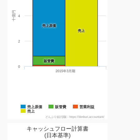
十億円
4
売上原価
売上
2
販管費
0
2015年3月期
売上原価
販管費
営業利益
売上
どんぶり会計β版 - https://donburi.accountant/
キャッシュフロー計算書
(日本基準)