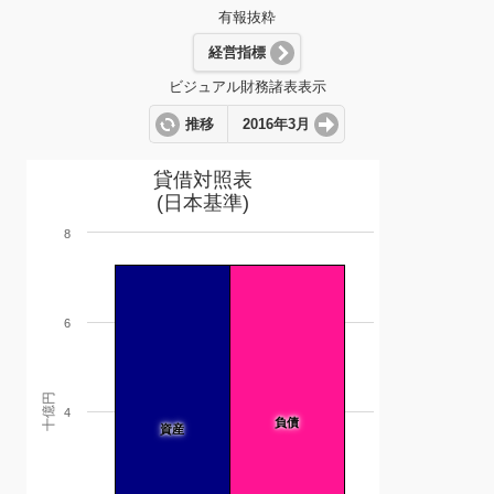
有報抜粋
経営指標
ビジュアル財務諸表表示
推移
2016年3月
貸借対照表
(日本基準)
8
6
十億円
4
負債
資産