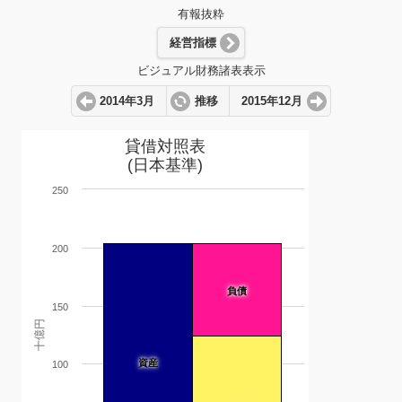
有報抜粋
経営指標
ビジュアル財務諸表表示
2014年3月
推移
2015年12月
貸借対照表
(日本基準)
250
200
負債
150
十億円
資産
100