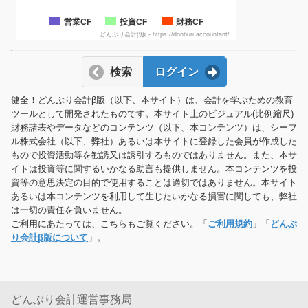
営業CF
投資CF
財務CF
どんぶり会計β版 - https://donburi.accountant/
検索
ログイン
健全！どんぶり会計β版（以下、本サイト）は、会計を学ぶための教育
ツールとして開発されたものです。本サイト上のビジュアル(比例縮尺)
財務諸表やデータなどのコンテンツ（以下、本コンテンツ）は、シーフ
ル株式会社（以下、弊社）あるいは本サイトに登録した会員が作成した
もので投資活動等を勧誘又は誘引するものではありません。また、本サ
イトは投資等に関するいかなる助言も提供しません。本コンテンツを投
資等の意思決定の目的で使用することは適切ではありません。本サイト
あるいは本コンテンツを利用して生じたいかなる損害に関しても、弊社
は一切の責任を負いません。
ご利用にあたっては、こちらもご覧ください。「
ご利用規約
」「
どんぶ
り会計β版について
」。
どんぶり会計運営事務局