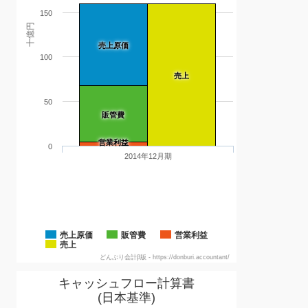
150
十億円
売上原価
100
売上
50
販管費
営業利益
0
2014年12月期
売上原価
販管費
営業利益
売上
どんぶり会計β版 - https://donburi.accountant/
キャッシュフロー計算書
(日本基準)