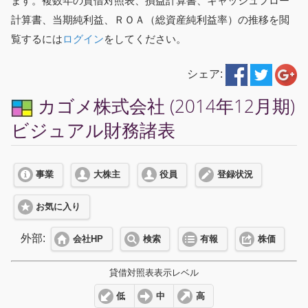
ます。複数年の貸借対照表、損益計算書、キャッシュフロー
計算書、当期純利益、ＲＯＡ（総資産純利益率）の推移を閲
覧するには
ログイン
をしてください。
シェア:
カゴメ株式会社 (2014年12月期)
ビジュアル財務諸表
事業
大株主
役員
登録状況
お気に入り
外部:
会社HP
検索
有報
株価
貸借対照表表示レベル
低
中
高