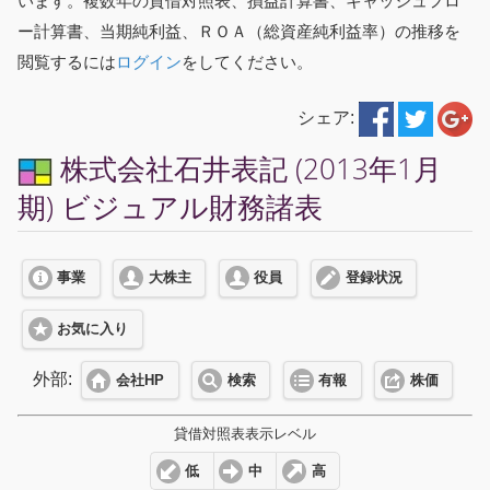
います。複数年の貸借対照表、損益計算書、キャッシュフロ
ー計算書、当期純利益、ＲＯＡ（総資産純利益率）の推移を
閲覧するには
ログイン
をしてください。
シェア:
株式会社石井表記 (2013年1月
期) ビジュアル財務諸表
事業
大株主
役員
登録状況
お気に入り
外部:
会社HP
検索
有報
株価
貸借対照表表示レベル
低
中
高