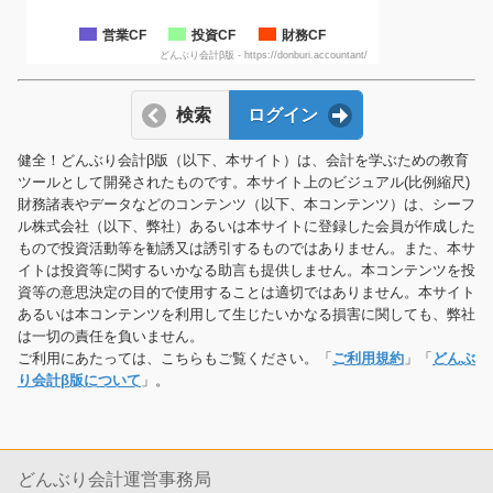
営業CF
投資CF
財務CF
どんぶり会計β版 - https://donburi.accountant/
検索
ログイン
健全！どんぶり会計β版（以下、本サイト）は、会計を学ぶための教育
ツールとして開発されたものです。本サイト上のビジュアル(比例縮尺)
財務諸表やデータなどのコンテンツ（以下、本コンテンツ）は、シーフ
ル株式会社（以下、弊社）あるいは本サイトに登録した会員が作成した
もので投資活動等を勧誘又は誘引するものではありません。また、本サ
イトは投資等に関するいかなる助言も提供しません。本コンテンツを投
資等の意思決定の目的で使用することは適切ではありません。本サイト
あるいは本コンテンツを利用して生じたいかなる損害に関しても、弊社
は一切の責任を負いません。
ご利用にあたっては、こちらもご覧ください。「
ご利用規約
」「
どんぶ
り会計β版について
」。
どんぶり会計運営事務局