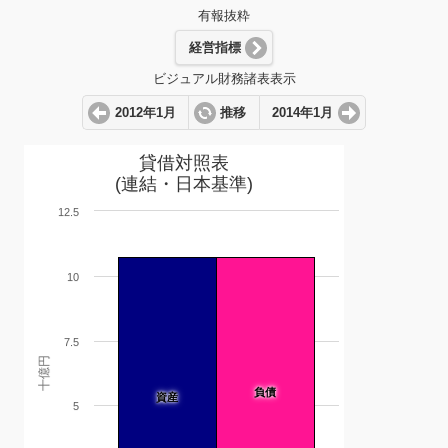
有報抜粋
経営指標
ビジュアル財務諸表表示
2012年1月
推移
2014年1月
貸借対照表
(連結・日本基準)
12.5
10
7.5
十億円
負債
資産
5