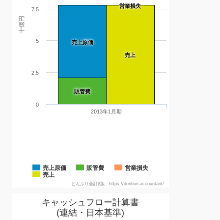
営業損失
7.5
十億円
5
売上原価
売上
2.5
販管費
0
2013年1月期
売上原価
販管費
営業損失
売上
どんぶり会計β版 - https://donburi.accountant/
キャッシュフロー計算書
(連結・日本基準)