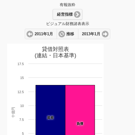
有報抜粋
経営指標
ビジュアル財務諸表表示
2011年1月
推移
2013年1月
貸借対照表
(連結・日本基準)
17.5
15
12.5
10
十億円
資産
7.5
負債
5