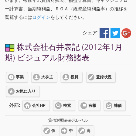
います。複数年の貸借対照表、損益計算書、キャッシュフロ
ー計算書、当期純利益、ＲＯＡ（総資産純利益率）の推移を
閲覧するには
ログイン
をしてください。
シェア:
株式会社石井表記 (2012年1月
期) ビジュアル財務諸表
事業
大株主
役員
登録状況
お気に入り
外部:
会社HP
検索
有報
株価
貸借対照表表示レベル
低
中
高