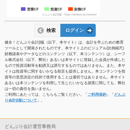
営業CF
投資CF
財務CF
どんぶり会計β版 - https://donburi.accountant/
検索
ログイン
健全！どんぶり会計β版（以下、本サイト）は、会計を学ぶための教育
ツールとして開発されたものです。本サイト上のビジュアル(比例縮尺)
財務諸表やデータなどのコンテンツ（以下、本コンテンツ）は、シーフ
ル株式会社（以下、弊社）あるいは本サイトに登録した会員が作成した
もので投資活動等を勧誘又は誘引するものではありません。また、本サ
イトは投資等に関するいかなる助言も提供しません。本コンテンツを投
資等の意思決定の目的で使用することは適切ではありません。本サイト
あるいは本コンテンツを利用して生じたいかなる損害に関しても、弊社
は一切の責任を負いません。
ご利用にあたっては、こちらもご覧ください。「
ご利用規約
」「
どんぶ
り会計β版について
」。
どんぶり会計運営事務局