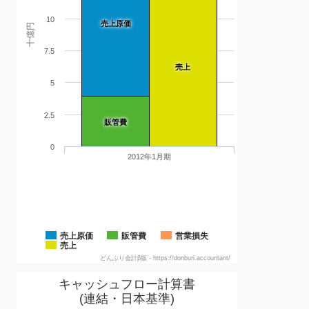
10
売上原価
十億円
7.5
売上
5
2.5
販管費
0
2012年1月期
売上原価
販管費
営業損失
売上
どんぶり会計β版 - https://donburi.accountant/
キャッシュフロー計算書
(連結・日本基準)