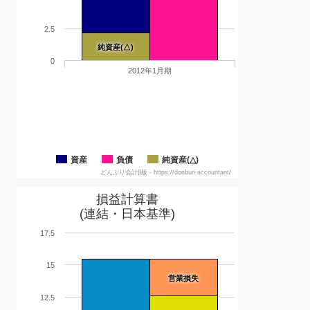
2.5
純資産(△)
0
2012年1月期
資産
負債
純資産(△)
どんぶり会計β版 - https://donburi.accountant/
損益計算書
(連結・日本基準)
17.5
15
営業損失
12.5