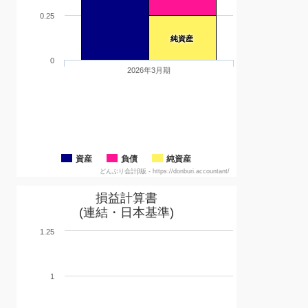
0.25
純資産
0
2026年3月期
資産
負債
純資産
どんぶり会計β版 - https://donburi.accountant/
損益計算書
(連結・日本基準)
1.25
1