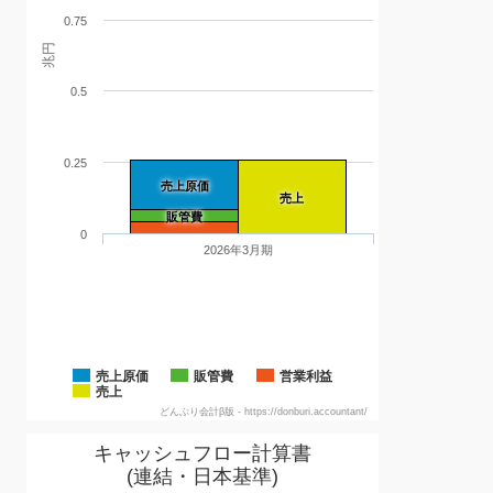
0.75
兆円
0.5
0.25
売上原価
売上
販管費
0
2026年3月期
売上原価
販管費
営業利益
売上
どんぶり会計β版 - https://donburi.accountant/
キャッシュフロー計算書
(連結・日本基準)