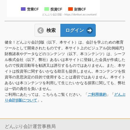
営業CF
投資CF
財務CF
どんぶり会計β版 - https://donburi.accountant/
検索
ログイン
健全！どんぶり会計β版（以下、本サイト）は、会計を学ぶための教育
ツールとして開発されたものです。本サイト上のビジュアル(比例縮尺)
財務諸表やデータなどのコンテンツ（以下、本コンテンツ）は、シーフ
ル株式会社（以下、弊社）あるいは本サイトに登録した会員が作成した
もので投資活動等を勧誘又は誘引するものではありません。また、本サ
イトは投資等に関するいかなる助言も提供しません。本コンテンツを投
資等の意思決定の目的で使用することは適切ではありません。本サイト
あるいは本コンテンツを利用して生じたいかなる損害に関しても、弊社
は一切の責任を負いません。
ご利用にあたっては、こちらもご覧ください。「
ご利用規約
」「
どんぶ
り会計β版について
」。
どんぶり会計運営事務局