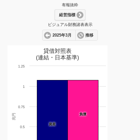
有報抜粋
経営指標
ビジュアル財務諸表表示
2025年3月
推移
貸借対照表
(連結・日本基準)
1.25
1
0.75
負債
兆円
資産
0.5