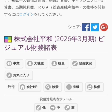
す。複数年の貸借対照表、損益計算書、キャッシュフロー計
算書、当期純利益、ＲＯＡ（総資産純利益率）の推移を閲覧
するには
ログイン
をしてください。
シェア:
株式会社平和 (2026年3月期) ビ
ジュアル財務諸表
事業
大株主
役員
登録状況
お気に入り
外部:
会社HP
検索
有報
株価
貸借対照表表示レベル
低
中
高