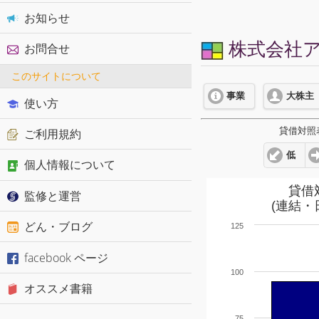
お知らせ
株式会社アー
お問合せ
このサイトについて
事業
大株主
使い方
貸借対照
ご利用規約
低
個人情報について
貸借
監修と運営
(連結・
どん・ブログ
125
facebook ページ
100
オススメ書籍
75