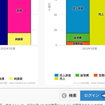
十億円
売上原価
負債
売上
50
25
販管費
純資産
営業利益
0
2012年3月期
2012年3月期
売上原価
販管費
営業
負債
純資産
売上
版 - https://donburi.accountant/
どんぶり会計β版 - https://donburi.
検索
ログイン