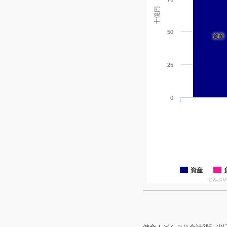
十億円
50
資産
25
0
資産
どんぶり会計β