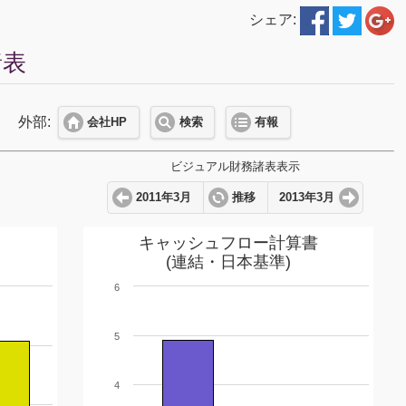
シェア:
諸表
外部:
会社HP
検索
有報
ビジュアル財務諸表表示
2011年3月
推移
2013年3月
キャッシュフロー計算書
(連結・日本基準)
6
5
4