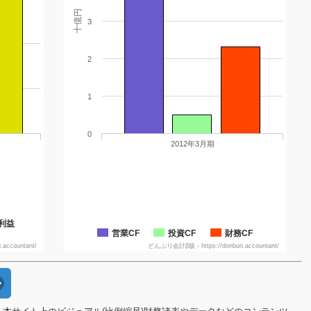
十億円
3
2
1
0
2012年3月期
利益
営業CF
投資CF
財務CF
accountant/
どんぶり会計β版 - https://donburi.accountant/