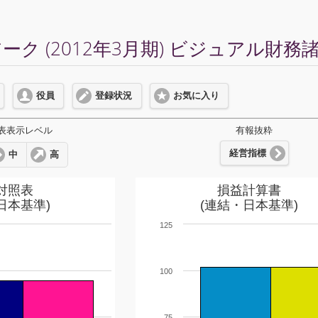
ク (2012年3月期) ビジュアル財務
役員
登録状況
お気に入り
表表示レベル
有報抜粋
経営指標
中
高
対照表
損益計算書
日本基準)
(連結・日本基準)
125
100
75