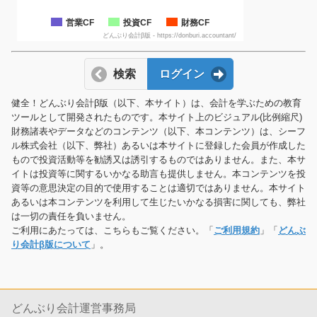
営業CF
投資CF
財務CF
どんぶり会計β版 - https://donburi.accountant/
検索
ログイン
健全！どんぶり会計β版（以下、本サイト）は、会計を学ぶための教育
ツールとして開発されたものです。本サイト上のビジュアル(比例縮尺)
財務諸表やデータなどのコンテンツ（以下、本コンテンツ）は、シーフ
ル株式会社（以下、弊社）あるいは本サイトに登録した会員が作成した
もので投資活動等を勧誘又は誘引するものではありません。また、本サ
イトは投資等に関するいかなる助言も提供しません。本コンテンツを投
資等の意思決定の目的で使用することは適切ではありません。本サイト
あるいは本コンテンツを利用して生じたいかなる損害に関しても、弊社
は一切の責任を負いません。
ご利用にあたっては、こちらもご覧ください。「
ご利用規約
」「
どんぶ
り会計β版について
」。
どんぶり会計運営事務局