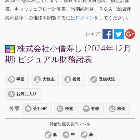
表(単年)を表示しています。複数年の貸借対照表、損益計算
書、キャッシュフロー計算書、当期純利益、ＲＯＡ（総資産
純利益率）の推移を閲覧するには
ログイン
をしてください。
シェア:
株式会社小僧寿し (2024年12月
期) ビジュアル財務諸表
事業
大株主
役員
登録状況
お気に入り
外部:
会社HP
検索
有報
株価
貸借対照表表示レベル
低
中
高