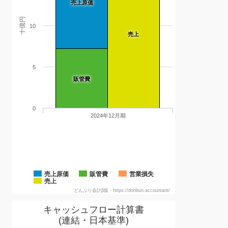
売上原価
十億円
10
売上
5
販管費
0
2024年12月期
売上原価
販管費
営業損失
売上
どんぶり会計β版 - https://donburi.accountant/
キャッシュフロー計算書
(連結・日本基準)