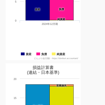
5
負債
資産
純資産
0
2024年12月期
資産
負債
純資産
どんぶり会計β版 - https://donburi.accountant/
損益計算書
(連結・日本基準)
20
営業損失
15