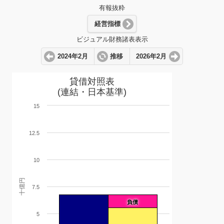
有報抜粋
経営指標
ビジュアル財務諸表表示
2024年2月
推移
2026年2月
貸借対照表
(連結・日本基準)
15
12.5
10
十億円
7.5
負債
5