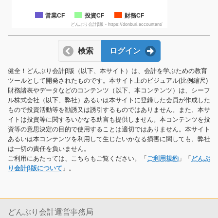
営業CF
投資CF
財務CF
どんぶり会計β版 - https://donburi.accountant/
検索
ログイン
健全！どんぶり会計β版（以下、本サイト）は、会計を学ぶための教育
ツールとして開発されたものです。本サイト上のビジュアル(比例縮尺)
財務諸表やデータなどのコンテンツ（以下、本コンテンツ）は、シーフ
ル株式会社（以下、弊社）あるいは本サイトに登録した会員が作成した
もので投資活動等を勧誘又は誘引するものではありません。また、本サ
イトは投資等に関するいかなる助言も提供しません。本コンテンツを投
資等の意思決定の目的で使用することは適切ではありません。本サイト
あるいは本コンテンツを利用して生じたいかなる損害に関しても、弊社
は一切の責任を負いません。
ご利用にあたっては、こちらもご覧ください。「
ご利用規約
」「
どんぶ
り会計β版について
」。
どんぶり会計運営事務局