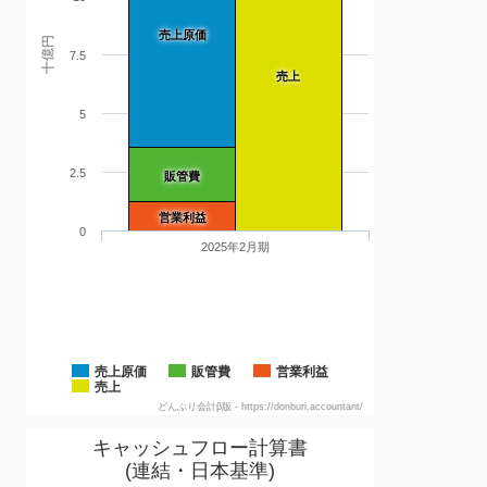
売上原価
十億円
7.5
売上
5
2.5
販管費
営業利益
0
2025年2月期
売上原価
販管費
営業利益
売上
どんぶり会計β版 - https://donburi.accountant/
キャッシュフロー計算書
(連結・日本基準)