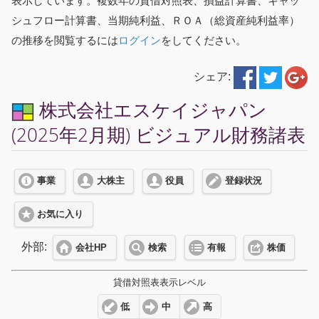
表示しています。複数年の貸借対照表、損益計算書、キャッ
シュフロー計算書、当期純利益、ＲＯＡ（総資産純利益率）
の推移を閲覧するには
ログイン
をしてください。
シェア:
株式会社エスケイジャパン
(2025年2月期) ビジュアル財務諸表
事業
大株主
役員
登録状況
お気に入り
外部:
会社HP
検索
有報
株価
貸借対照表表示レベル
低
中
高