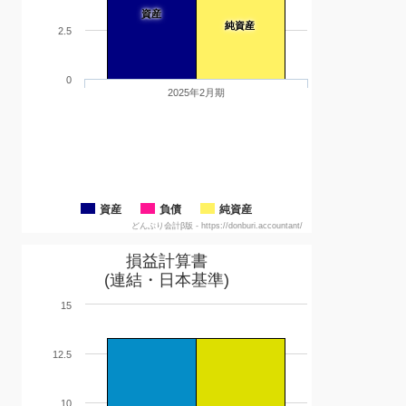
資産
純資産
2.5
0
2025年2月期
資産
負債
純資産
どんぶり会計β版 - https://donburi.accountant/
損益計算書
(連結・日本基準)
15
12.5
10