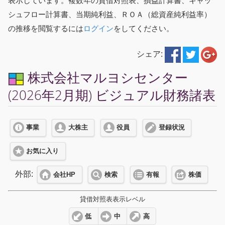
表示しています。複数年の貸借対照表、損益計算書、キャッ
シュフロー計算書、当期純利益、ＲＯＡ（総資産純利益率）
の推移を閲覧するには
ログイン
をしてください。
シェア:
株式会社マルヨシセンター
(2026年2月期) ビジュアル財務諸表
事業
大株主
役員
登録状況
お気に入り
外部:
会社HP
検索
有報
株価
貸借対照表表示レベル
低
中
高