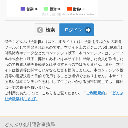
営業CF
投資CF
財務CF
どんぶり会計β版 - https://donburi.accountant/
検索
ログイン
健全！どんぶり会計β版（以下、本サイト）は、会計を学ぶための教育
ツールとして開発されたものです。本サイト上のビジュアル(比例縮尺)
財務諸表やデータなどのコンテンツ（以下、本コンテンツ）は、シーフ
ル株式会社（以下、弊社）あるいは本サイトに登録した会員が作成した
もので投資活動等を勧誘又は誘引するものではありません。また、本サ
イトは投資等に関するいかなる助言も提供しません。本コンテンツを投
資等の意思決定の目的で使用することは適切ではありません。本サイト
あるいは本コンテンツを利用して生じたいかなる損害に関しても、弊社
は一切の責任を負いません。
ご利用にあたっては、こちらもご覧ください。「
ご利用規約
」「
どんぶ
り会計β版について
」。
どんぶり会計運営事務局