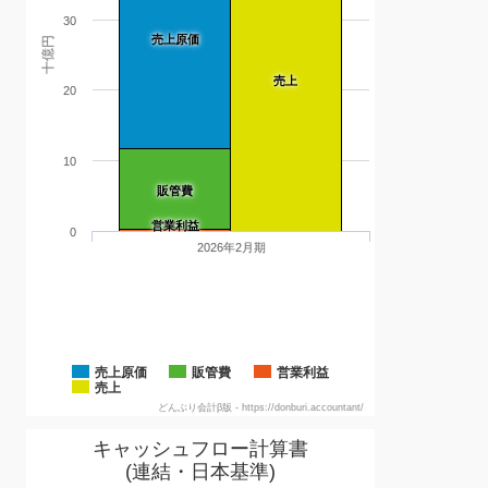
30
売上原価
十億円
売上
20
10
販管費
営業利益
0
2026年2月期
売上原価
販管費
営業利益
売上
どんぶり会計β版 - https://donburi.accountant/
キャッシュフロー計算書
(連結・日本基準)