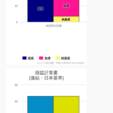
10
負債
資産
純資産
0
2026年2月期
資産
負債
純資産
どんぶり会計β版 - https://donburi.accountant/
損益計算書
(連結・日本基準)
50
40