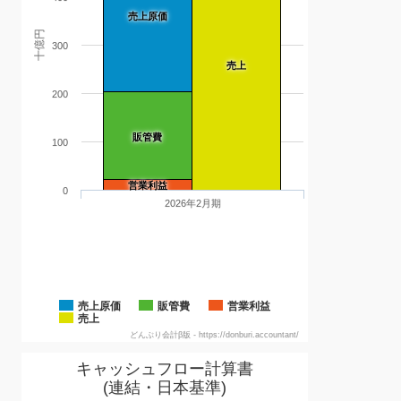
売上原価
十億円
300
売上
200
販管費
100
営業利益
0
2026年2月期
売上原価
販管費
営業利益
売上
どんぶり会計β版 - https://donburi.accountant/
キャッシュフロー計算書
(連結・日本基準)