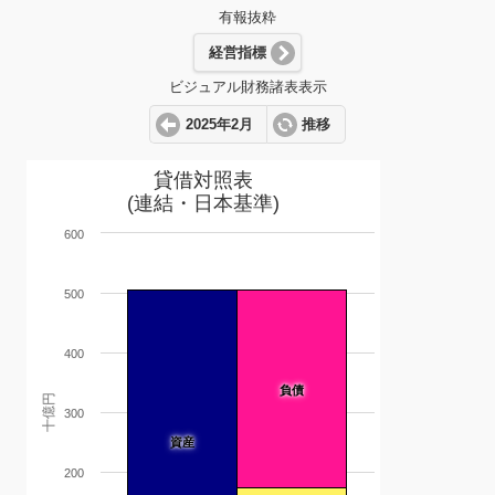
有報抜粋
経営指標
ビジュアル財務諸表表示
2025年2月
推移
貸借対照表
(連結・日本基準)
600
500
400
負債
十億円
300
資産
200