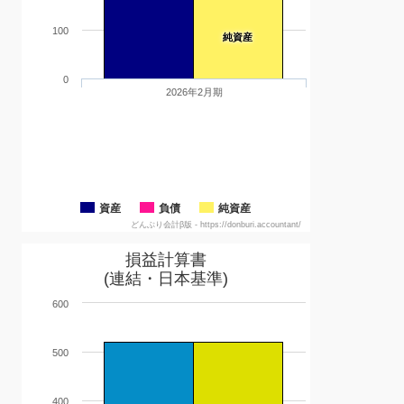
100
純資産
0
2026年2月期
資産
負債
純資産
どんぶり会計β版 - https://donburi.accountant/
損益計算書
(連結・日本基準)
600
500
400