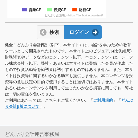
営業CF
投資CF
財務CF
どんぶり会計β版 - https://donburi.accountant/
検索
ログイン
健全！どんぶり会計β版（以下、本サイト）は、会計を学ぶための教育
ツールとして開発されたものです。本サイト上のビジュアル(比例縮尺)
財務諸表やデータなどのコンテンツ（以下、本コンテンツ）は、シーフ
ル株式会社（以下、弊社）あるいは本サイトに登録した会員が作成した
もので投資活動等を勧誘又は誘引するものではありません。また、本サ
イトは投資等に関するいかなる助言も提供しません。本コンテンツを投
資等の意思決定の目的で使用することは適切ではありません。本サイト
あるいは本コンテンツを利用して生じたいかなる損害に関しても、弊社
は一切の責任を負いません。
ご利用にあたっては、こちらもご覧ください。「
ご利用規約
」「
どんぶ
り会計β版について
」。
どんぶり会計運営事務局