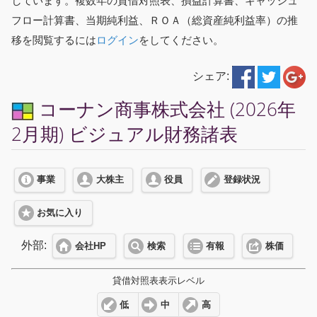
しています。複数年の貸借対照表、損益計算書、キャッシュ
フロー計算書、当期純利益、ＲＯＡ（総資産純利益率）の推
移を閲覧するには
ログイン
をしてください。
シェア:
コーナン商事株式会社 (2026年
2月期) ビジュアル財務諸表
事業
大株主
役員
登録状況
お気に入り
外部:
会社HP
検索
有報
株価
貸借対照表表示レベル
低
中
高