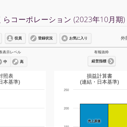
らコーポレーション (2023年10月期
外
役員
登録状況
お気に入り
表表示レベル
有報抜粋
経営指標
中
高
対照表
損益計算書
日本基準)
(連結・日本基準)
250
200
売上原価
150