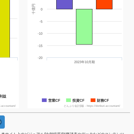
十億円
0
-5
-10
-15
-20
2023年10月期
利益
営業CF
投資CF
財務CF
accountant/
どんぶり会計β版 - https://donburi.accountant/