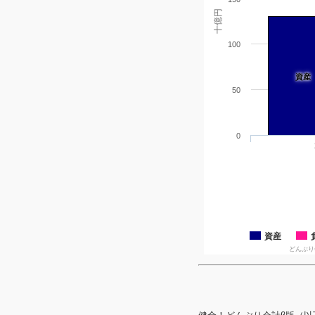
十億円
100
資産
50
0
資産
どんぶり会計β