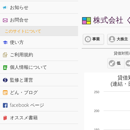
お知らせ
株式会社 く
お問合せ
このサイトについて
事業
大株主
使い方
貸借対照
ご利用規約
低
個人情報について
貸借
監修と運営
(連結・
どん・ブログ
250
facebook ページ
200
オススメ書籍
150