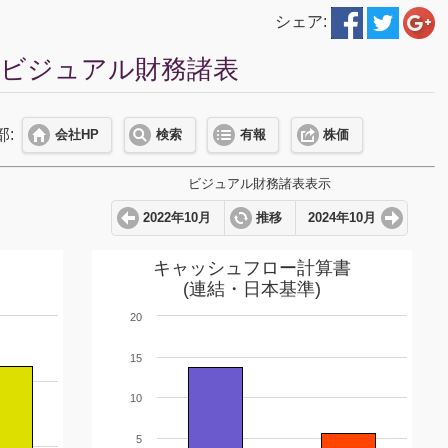
シェア:
) ビジュアル財務諸表
部:
会社HP
検索
有報
株価
ビジュアル財務諸表表示
2022年10月
推移
2024年10月
キャッシュフロー計算書
(連結・日本基準)
20
15
10
5