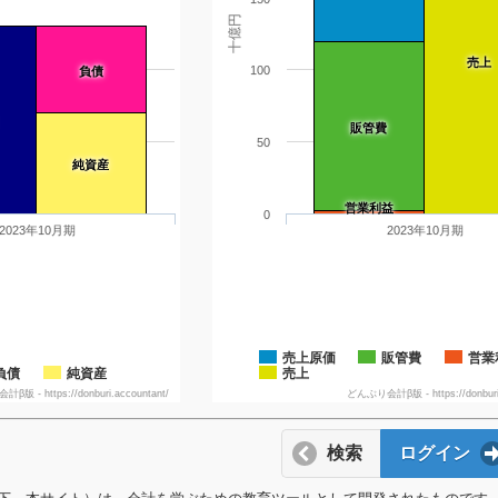
十億円
売上
100
負債
販管費
50
純資産
営業利益
0
2023年10月期
2023年10月期
売上原価
販管費
営業
負債
純資産
売上
版 - https://donburi.accountant/
どんぶり会計β版 - https://donburi.
検索
ログイン