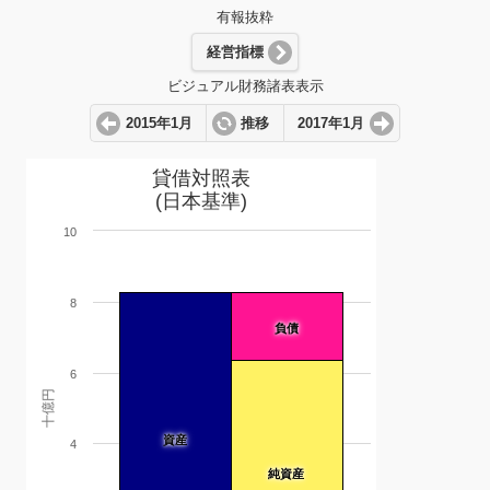
有報抜粋
経営指標
ビジュアル財務諸表表示
2015年1月
推移
2017年1月
貸借対照表
(日本基準)
10
8
負債
6
十億円
資産
4
純資産