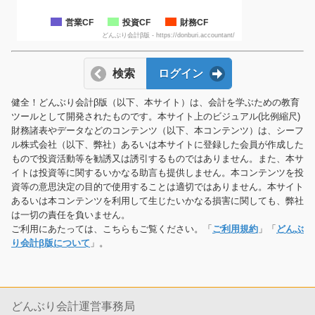
営業CF
投資CF
財務CF
どんぶり会計β版 - https://donburi.accountant/
検索
ログイン
健全！どんぶり会計β版（以下、本サイト）は、会計を学ぶための教育
ツールとして開発されたものです。本サイト上のビジュアル(比例縮尺)
財務諸表やデータなどのコンテンツ（以下、本コンテンツ）は、シーフ
ル株式会社（以下、弊社）あるいは本サイトに登録した会員が作成した
もので投資活動等を勧誘又は誘引するものではありません。また、本サ
イトは投資等に関するいかなる助言も提供しません。本コンテンツを投
資等の意思決定の目的で使用することは適切ではありません。本サイト
あるいは本コンテンツを利用して生じたいかなる損害に関しても、弊社
は一切の責任を負いません。
ご利用にあたっては、こちらもご覧ください。「
ご利用規約
」「
どんぶ
り会計β版について
」。
どんぶり会計運営事務局