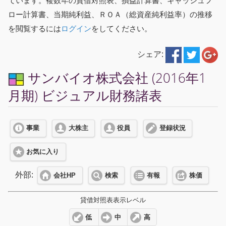
ています。複数年の貸借対照表、損益計算書、キャッシュフ
ロー計算書、当期純利益、ＲＯＡ（総資産純利益率）の推移
を閲覧するには
ログイン
をしてください。
シェア:
サンバイオ株式会社 (2016年1
月期) ビジュアル財務諸表
事業
大株主
役員
登録状況
お気に入り
外部:
会社HP
検索
有報
株価
貸借対照表表示レベル
低
中
高