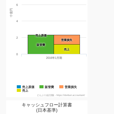
6
十億円
4
売上原価
2
営業損失
販管費
売上
0
2016年1月期
売上原価
販管費
営業損失
売上
どんぶり会計β版 - https://donburi.accountant/
キャッシュフロー計算書
(日本基準)