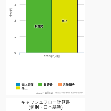
3
十億円
2
売上
販管費
1
0
2020年3月期
売上原価
販管費
営業損失
売上
どんぶり会計β版 - https://donburi.accountant/
キャッシュフロー計算書
(個別・日本基準)