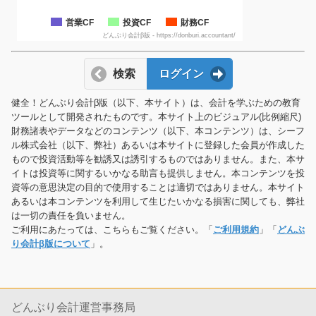
営業CF
投資CF
財務CF
どんぶり会計β版 - https://donburi.accountant/
検索
ログイン
健全！どんぶり会計β版（以下、本サイト）は、会計を学ぶための教育
ツールとして開発されたものです。本サイト上のビジュアル(比例縮尺)
財務諸表やデータなどのコンテンツ（以下、本コンテンツ）は、シーフ
ル株式会社（以下、弊社）あるいは本サイトに登録した会員が作成した
もので投資活動等を勧誘又は誘引するものではありません。また、本サ
イトは投資等に関するいかなる助言も提供しません。本コンテンツを投
資等の意思決定の目的で使用することは適切ではありません。本サイト
あるいは本コンテンツを利用して生じたいかなる損害に関しても、弊社
は一切の責任を負いません。
ご利用にあたっては、こちらもご覧ください。「
ご利用規約
」「
どんぶ
り会計β版について
」。
どんぶり会計運営事務局