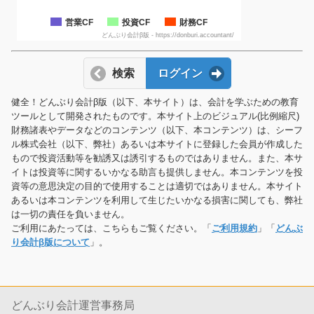
営業CF
投資CF
財務CF
どんぶり会計β版 - https://donburi.accountant/
検索
ログイン
健全！どんぶり会計β版（以下、本サイト）は、会計を学ぶための教育
ツールとして開発されたものです。本サイト上のビジュアル(比例縮尺)
財務諸表やデータなどのコンテンツ（以下、本コンテンツ）は、シーフ
ル株式会社（以下、弊社）あるいは本サイトに登録した会員が作成した
もので投資活動等を勧誘又は誘引するものではありません。また、本サ
イトは投資等に関するいかなる助言も提供しません。本コンテンツを投
資等の意思決定の目的で使用することは適切ではありません。本サイト
あるいは本コンテンツを利用して生じたいかなる損害に関しても、弊社
は一切の責任を負いません。
ご利用にあたっては、こちらもご覧ください。「
ご利用規約
」「
どんぶ
り会計β版について
」。
どんぶり会計運営事務局