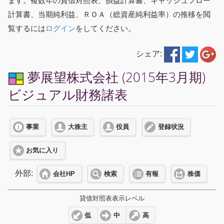
ます。複数年の貸借対照表、損益計算書、キャッシュフロー
計算書、当期純利益、ＲＯＡ（総資産純利益率）の推移を閲
覧するには
ログイン
をしてください。
シェア:
夢展望株式会社 (2015年3月期)
ビジュアル財務諸表
事業
大株主
役員
登録状況
お気に入り
外部:
会社HP
検索
有報
株価
貸借対照表表示レベル
低
中
高