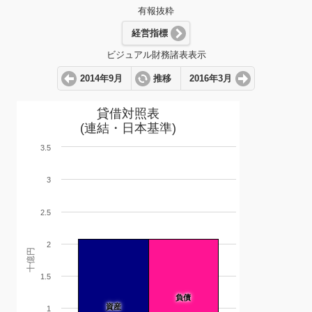
有報抜粋
経営指標
ビジュアル財務諸表表示
2014年9月
推移
2016年3月
貸借対照表
(連結・日本基準)
3.5
3
2.5
2
十億円
1.5
負債
資産
1