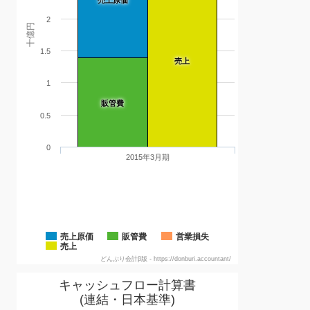
2
十億円
1.5
売上
1
販管費
0.5
0
2015年3月期
売上原価
販管費
営業損失
売上
どんぶり会計β版 - https://donburi.accountant/
キャッシュフロー計算書
(連結・日本基準)