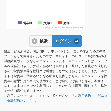
営業CF
投資CF
財務CF
どんぶり会計β版 - https://donburi.accountant/
検索
ログイン
健全！どんぶり会計β版（以下、本サイト）は、会計を学ぶための教育
ツールとして開発されたものです。本サイト上のビジュアル(比例縮尺)
財務諸表やデータなどのコンテンツ（以下、本コンテンツ）は、シーフ
ル株式会社（以下、弊社）あるいは本サイトに登録した会員が作成した
もので投資活動等を勧誘又は誘引するものではありません。また、本サ
イトは投資等に関するいかなる助言も提供しません。本コンテンツを投
資等の意思決定の目的で使用することは適切ではありません。本サイト
あるいは本コンテンツを利用して生じたいかなる損害に関しても、弊社
は一切の責任を負いません。
ご利用にあたっては、こちらもご覧ください。「
ご利用規約
」「
どんぶ
り会計β版について
」。