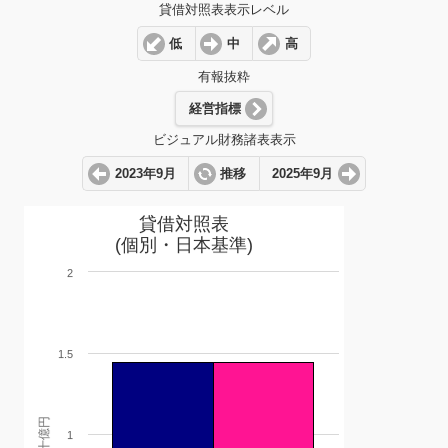
貸借対照表表示レベル
低
中
高
有報抜粋
経営指標
ビジュアル財務諸表表示
2023年9月
推移
2025年9月
貸借対照表
(個別・日本基準)
2
1.5
十億円
1