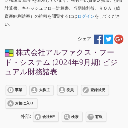
財務諸表(単年)を表示しています。複数年の貸借対照表、損益
計算書、キャッシュフロー計算書、当期純利益、ＲＯＡ（総
資産純利益率）の推移を閲覧するには
ログイン
をしてくださ
い。
シェア:
株式会社アルファクス・フー
ド・システム (2024年9月期) ビジ
ュアル財務諸表
事業
大株主
役員
登録状況
お気に入り
外部:
会社HP
検索
有報