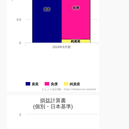
負債
資産
0.5
純資産
0
2024年9月期
資産
負債
純資産
どんぶり会計β版 - https://donburi.accountant/
損益計算書
(個別・日本基準)
2