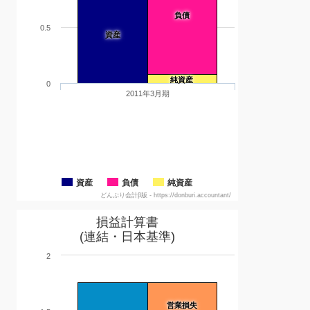
負債
0.5
資産
純資産
0
2011年3月期
資産
負債
純資産
どんぶり会計β版 - https://donburi.accountant/
損益計算書
(連結・日本基準)
2
営業損失