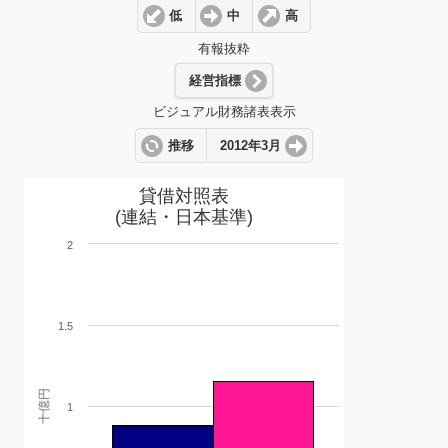
低
中
高
有報抜粋
経営指標
ビジュアル財務諸表表示
推移
2012年3月
貸借対照表
(連結・日本基準)
2
1.5
十億円
1