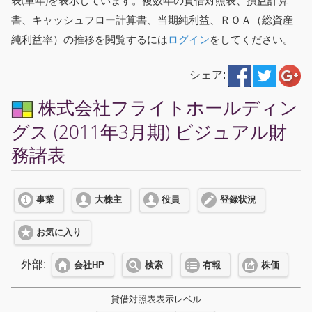
表(単年)を表示しています。複数年の貸借対照表、損益計算
書、キャッシュフロー計算書、当期純利益、ＲＯＡ（総資産
純利益率）の推移を閲覧するには
ログイン
をしてください。
シェア:
株式会社フライトホールディン
グス (2011年3月期) ビジュアル財
務諸表
事業
大株主
役員
登録状況
お気に入り
外部:
会社HP
検索
有報
株価
貸借対照表表示レベル