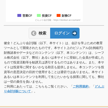
営業CF
投資CF
財務CF
どんぶり会計β版 - https://donburi.accountant/
検索
ログイン
健全！どんぶり会計β版（以下、本サイト）は、会計を学ぶための教育
ツールとして開発されたものです。本サイト上のビジュアル(比例縮尺)
財務諸表やデータなどのコンテンツ（以下、本コンテンツ）は、シーフ
ル株式会社（以下、弊社）あるいは本サイトに登録した会員が作成した
もので投資活動等を勧誘又は誘引するものではありません。また、本サ
イトは投資等に関するいかなる助言も提供しません。本コンテンツを投
資等の意思決定の目的で使用することは適切ではありません。本サイト
あるいは本コンテンツを利用して生じたいかなる損害に関しても、弊社
は一切の責任を負いません。
ご利用にあたっては、こちらもご覧ください。「
ご利用規約
」「
どんぶ
り会計β版について
」。