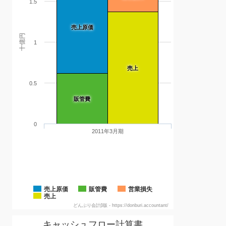
1.5
売上原価
十億円
1
売上
0.5
販管費
0
2011年3月期
売上原価
販管費
営業損失
売上
どんぶり会計β版 - https://donburi.accountant/
キャッシュフロー計算書