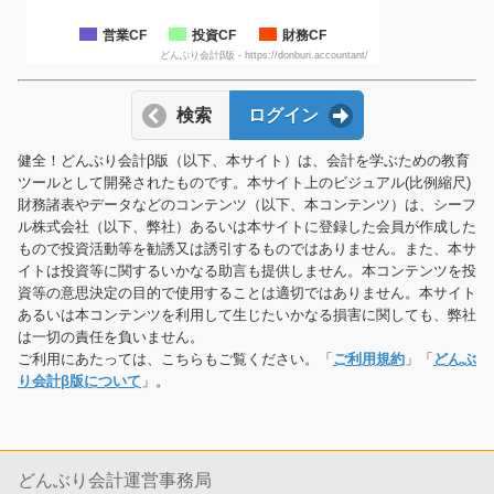
営業CF
投資CF
財務CF
どんぶり会計β版 - https://donburi.accountant/
検索
ログイン
健全！どんぶり会計β版（以下、本サイト）は、会計を学ぶための教育
ツールとして開発されたものです。本サイト上のビジュアル(比例縮尺)
財務諸表やデータなどのコンテンツ（以下、本コンテンツ）は、シーフ
ル株式会社（以下、弊社）あるいは本サイトに登録した会員が作成した
もので投資活動等を勧誘又は誘引するものではありません。また、本サ
イトは投資等に関するいかなる助言も提供しません。本コンテンツを投
資等の意思決定の目的で使用することは適切ではありません。本サイト
あるいは本コンテンツを利用して生じたいかなる損害に関しても、弊社
は一切の責任を負いません。
ご利用にあたっては、こちらもご覧ください。「
ご利用規約
」「
どんぶ
り会計β版について
」。
どんぶり会計運営事務局