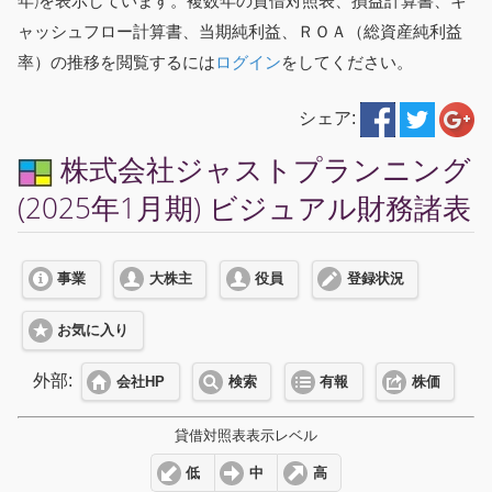
年)を表示しています。複数年の貸借対照表、損益計算書、キ
ャッシュフロー計算書、当期純利益、ＲＯＡ（総資産純利益
率）の推移を閲覧するには
ログイン
をしてください。
シェア:
株式会社ジャストプランニング
(2025年1月期) ビジュアル財務諸表
事業
大株主
役員
登録状況
お気に入り
外部:
会社HP
検索
有報
株価
貸借対照表表示レベル
低
中
高