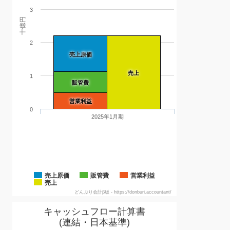
3
十億円
2
売上原価
売上
1
販管費
営業利益
0
2025年1月期
売上原価
販管費
営業利益
売上
どんぶり会計β版 - https://donburi.accountant/
キャッシュフロー計算書
(連結・日本基準)