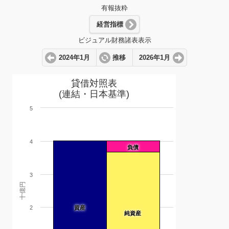
有報抜粋
経営指標
ビジュアル財務諸表表示
2024年1月
推移
2026年1月
貸借対照表
(連結・日本基準)
5
4
負債
3
十億円
2
資産
純資産