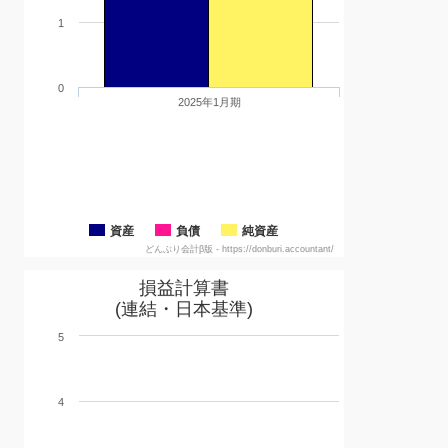
1
0
2025年1月期
資産
負債
純資産
どんぶり会計β版 - https://donburi.accountant/
損益計算書
(連結・日本基準)
5
4