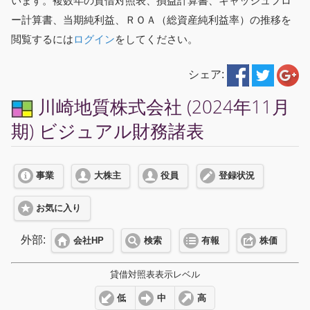
います。複数年の貸借対照表、損益計算書、キャッシュフロ
ー計算書、当期純利益、ＲＯＡ（総資産純利益率）の推移を
閲覧するには
ログイン
をしてください。
シェア:
川崎地質株式会社 (2024年11月
期) ビジュアル財務諸表
事業
大株主
役員
登録状況
お気に入り
外部:
会社HP
検索
有報
株価
貸借対照表表示レベル
低
中
高