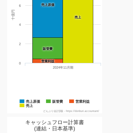
売上原価
6
十億円
売上
4
2
販管費
営業利益
0
2024年11月期
売上原価
販管費
営業利益
売上
どんぶり会計β版 - https://donburi.accountant/
キャッシュフロー計算書
(連結・日本基準)