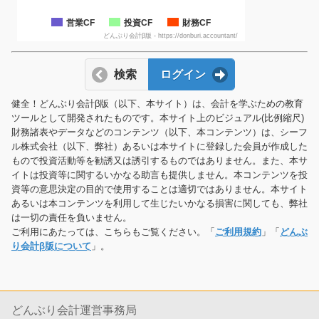
営業CF
投資CF
財務CF
どんぶり会計β版 - https://donburi.accountant/
検索
ログイン
健全！どんぶり会計β版（以下、本サイト）は、会計を学ぶための教育
ツールとして開発されたものです。本サイト上のビジュアル(比例縮尺)
財務諸表やデータなどのコンテンツ（以下、本コンテンツ）は、シーフ
ル株式会社（以下、弊社）あるいは本サイトに登録した会員が作成した
もので投資活動等を勧誘又は誘引するものではありません。また、本サ
イトは投資等に関するいかなる助言も提供しません。本コンテンツを投
資等の意思決定の目的で使用することは適切ではありません。本サイト
あるいは本コンテンツを利用して生じたいかなる損害に関しても、弊社
は一切の責任を負いません。
ご利用にあたっては、こちらもご覧ください。「
ご利用規約
」「
どんぶ
り会計β版について
」。
どんぶり会計運営事務局