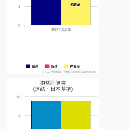
純資産
2
0
2024年11月期
資産
負債
純資産
どんぶり会計β版 - https://donburi.accountant/
損益計算書
(連結・日本基準)
10
8