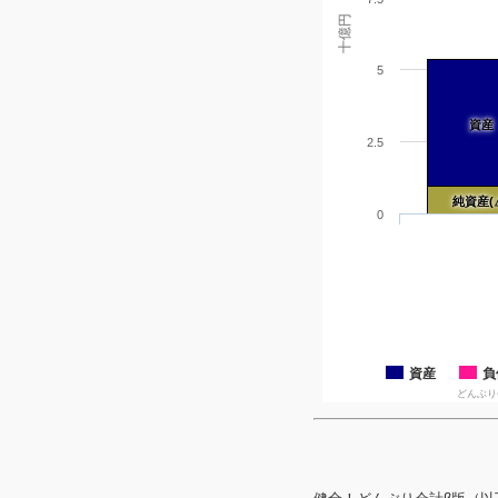
十億円
5
資産
2.5
純資産(
0
資産
負
どんぶり会計β