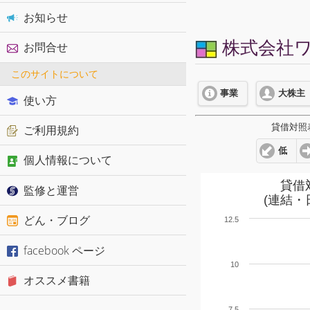
お知らせ
株式会社ワ
お問合せ
このサイトについて
事業
大株主
使い方
貸借対照
ご利用規約
低
個人情報について
貸借
監修と運営
(連結・
どん・ブログ
12.5
facebook ページ
10
オススメ書籍
7.5