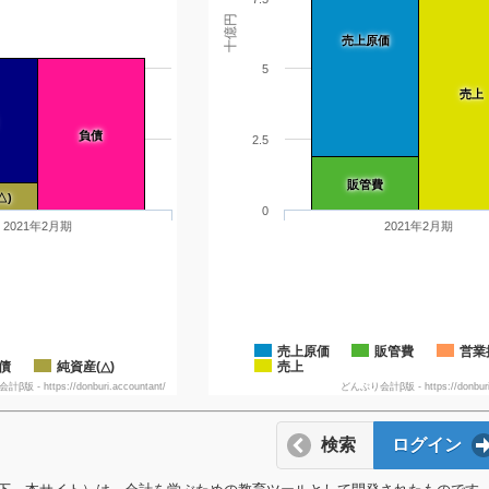
十億円
売上原価
5
売上
負債
2.5
販管費
△)
0
2021年2月期
2021年2月期
売上原価
販管費
営業
債
純資産(△)
売上
版 - https://donburi.accountant/
どんぶり会計β版 - https://donburi.
検索
ログイン