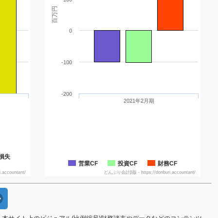
百万円
0
-100
-200
2021年2月期
損失
営業CF
投資CF
財務CF
accountant/
どんぶり会計β版 - https://donburi.accountant/