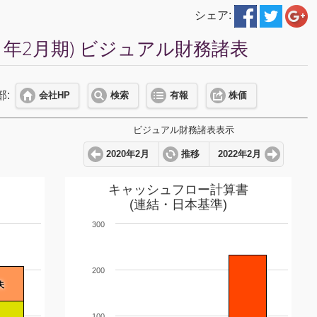
シェア:
1年2月期) ビジュアル財務諸表
部:
会社HP
検索
有報
株価
ビジュアル財務諸表表示
2020年2月
推移
2022年2月
キャッシュフロー計算書
(連結・日本基準)
300
200
失
100