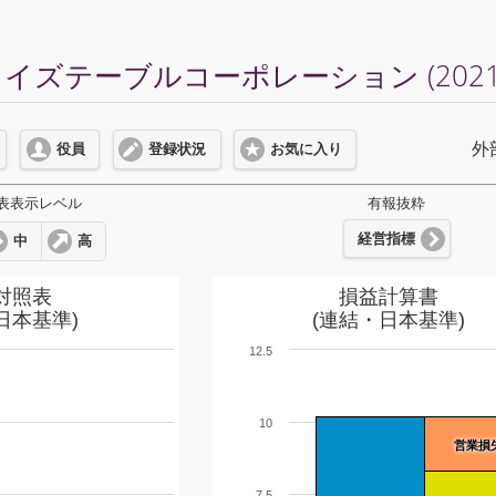
イズテーブルコーポレーション (202
外
役員
登録状況
お気に入り
表表示レベル
有報抜粋
経営指標
中
高
対照表
損益計算書
日本基準)
(連結・日本基準)
12.5
10
営業損
7.5