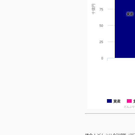
十億円
75
資産
50
25
0
資産
どんぶり会計β