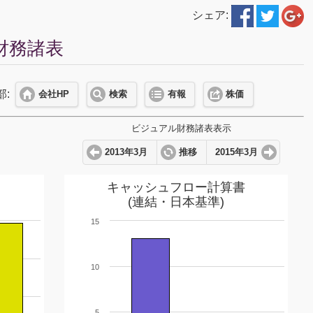
シェア:
ル財務諸表
部:
会社HP
検索
有報
株価
ビジュアル財務諸表表示
2013年3月
推移
2015年3月
キャッシュフロー計算書
(連結・日本基準)
15
10
5