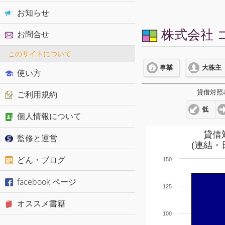
お知らせ
株式会社 コ
お問合せ
このサイトについて
事業
大株主
使い方
貸借対照
ご利用規約
低
個人情報について
貸借
監修と運営
(連結・
どん・ブログ
150
facebook ページ
125
オススメ書籍
100