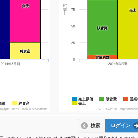
十億円
負債
75
売上
50
販管費
25
純資産
営業利益
0
2014年3月期
2014年3月期
売上原価
販管費
営業
負債
純資産
売上
版 - https://donburi.accountant/
どんぶり会計β版 - https://donburi.
検索
ログイン