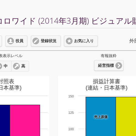
ロワイド (2014年3月期) ビジュア
外
役員
登録状況
お気に入り
表表示レベル
有報抜粋
経営指標
中
高
対照表
損益計算書
日本基準)
(連結・日本基準)
150
125
売上原価
100