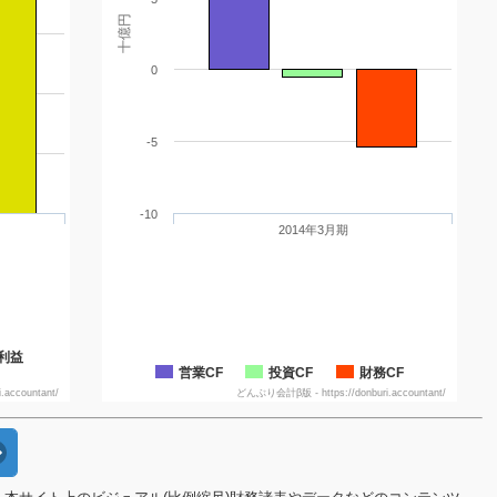
十億円
0
-5
-10
2014年3月期
利益
営業CF
投資CF
財務CF
accountant/
どんぶり会計β版 - https://donburi.accountant/