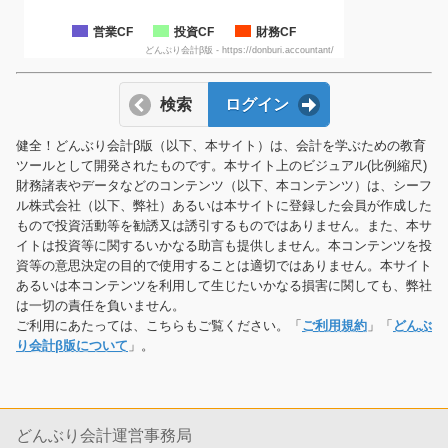
営業CF
投資CF
財務CF
どんぶり会計β版 - https://donburi.accountant/
検索
ログイン
健全！どんぶり会計β版（以下、本サイト）は、会計を学ぶための教育
ツールとして開発されたものです。本サイト上のビジュアル(比例縮尺)
財務諸表やデータなどのコンテンツ（以下、本コンテンツ）は、シーフ
ル株式会社（以下、弊社）あるいは本サイトに登録した会員が作成した
もので投資活動等を勧誘又は誘引するものではありません。また、本サ
イトは投資等に関するいかなる助言も提供しません。本コンテンツを投
資等の意思決定の目的で使用することは適切ではありません。本サイト
あるいは本コンテンツを利用して生じたいかなる損害に関しても、弊社
は一切の責任を負いません。
ご利用にあたっては、こちらもご覧ください。「
ご利用規約
」「
どんぶ
り会計β版について
」。
どんぶり会計運営事務局