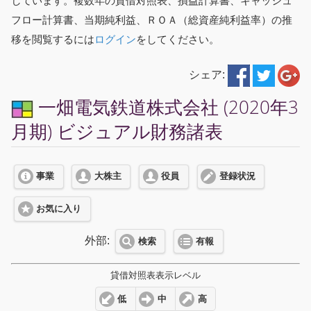
しています。複数年の貸借対照表、損益計算書、キャッシュ
フロー計算書、当期純利益、ＲＯＡ（総資産純利益率）の推
移を閲覧するには
ログイン
をしてください。
シェア:
一畑電気鉄道株式会社 (2020年3
月期) ビジュアル財務諸表
事業
大株主
役員
登録状況
お気に入り
外部:
検索
有報
貸借対照表表示レベル
低
中
高