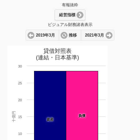
有報抜粋
経営指標
ビジュアル財務諸表表示
2019年3月
推移
2021年3月
貸借対照表
(連結・日本基準)
30
25
20
十億円
負債
15
資産
10