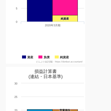
5
純資産
0
2020年3月期
資産
負債
純資産
どんぶり会計β版 - https://donburi.accountant/
損益計算書
(連結・日本基準)
30
25
20
営業損失