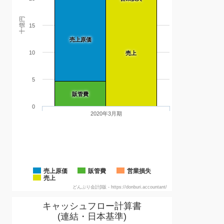
十億円
15
売上原価
10
売上
5
販管費
0
2020年3月期
売上原価
販管費
営業損失
売上
どんぶり会計β版 - https://donburi.accountant/
キャッシュフロー計算書
(連結・日本基準)