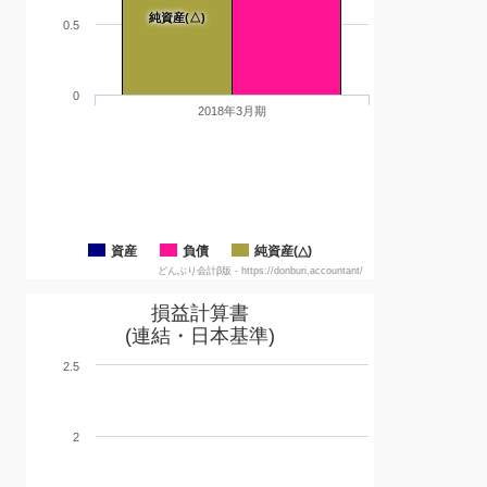
純資産(△)
0.5
0
2018年3月期
資産
負債
純資産(△)
どんぶり会計β版 - https://donburi.accountant/
損益計算書
(連結・日本基準)
2.5
2