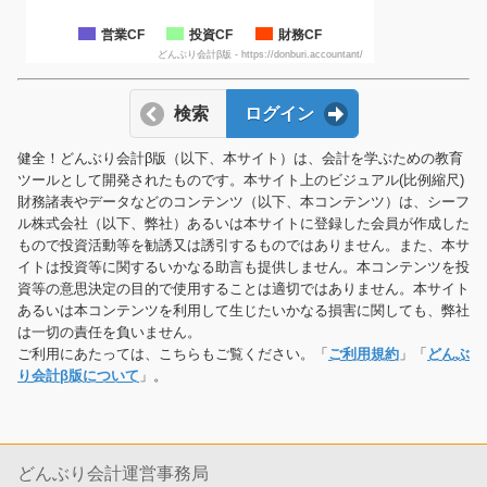
営業CF
投資CF
財務CF
どんぶり会計β版 - https://donburi.accountant/
検索
ログイン
健全！どんぶり会計β版（以下、本サイト）は、会計を学ぶための教育
ツールとして開発されたものです。本サイト上のビジュアル(比例縮尺)
財務諸表やデータなどのコンテンツ（以下、本コンテンツ）は、シーフ
ル株式会社（以下、弊社）あるいは本サイトに登録した会員が作成した
もので投資活動等を勧誘又は誘引するものではありません。また、本サ
イトは投資等に関するいかなる助言も提供しません。本コンテンツを投
資等の意思決定の目的で使用することは適切ではありません。本サイト
あるいは本コンテンツを利用して生じたいかなる損害に関しても、弊社
は一切の責任を負いません。
ご利用にあたっては、こちらもご覧ください。「
ご利用規約
」「
どんぶ
り会計β版について
」。
どんぶり会計運営事務局