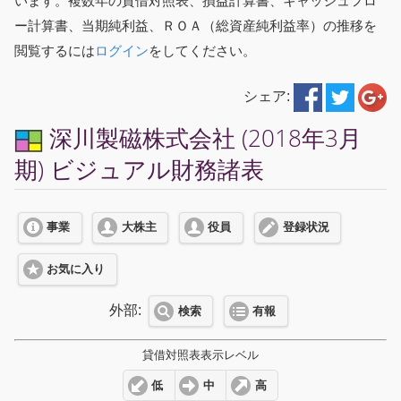
います。複数年の貸借対照表、損益計算書、キャッシュフロ
ー計算書、当期純利益、ＲＯＡ（総資産純利益率）の推移を
閲覧するには
ログイン
をしてください。
シェア:
深川製磁株式会社 (2018年3月
期) ビジュアル財務諸表
事業
大株主
役員
登録状況
お気に入り
外部:
検索
有報
貸借対照表表示レベル
低
中
高