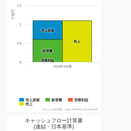
1.5
十億円
1
売上原価
売上
0.5
販管費
営業利益
0
2018年3月期
売上原価
販管費
営業利益
売上
どんぶり会計β版 - https://donburi.accountant/
キャッシュフロー計算書
(連結・日本基準)