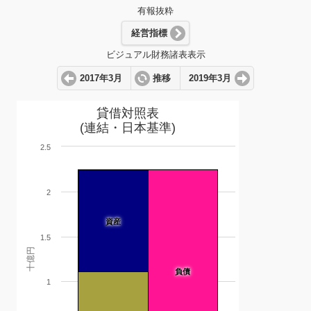
有報抜粋
経営指標
ビジュアル財務諸表表示
2017年3月
推移
2019年3月
貸借対照表
(連結・日本基準)
2.5
2
資産
1.5
十億円
負債
1