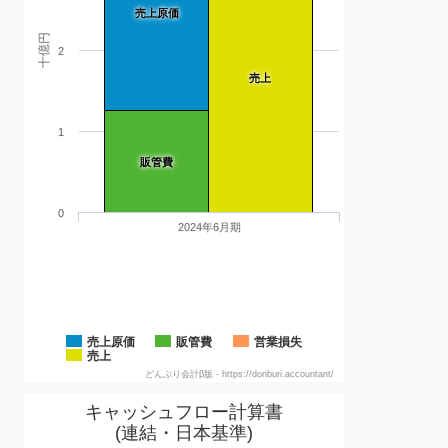
売上原価
十億円
2
売上
1
販管費
0
2024年6月期
売上原価
販管費
営業損失
売上
どんぶり会計β版 - https://donburi.accountant/
キャッシュフロー計算書
(連結・日本基準)