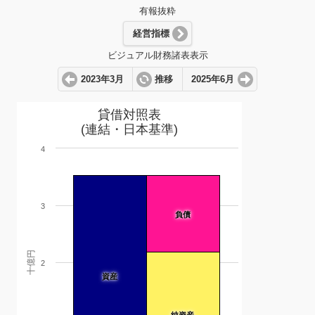
有報抜粋
経営指標
ビジュアル財務諸表表示
2023年3月
推移
2025年6月
貸借対照表
(連結・日本基準)
4
3
負債
十億円
2
資産
純資産