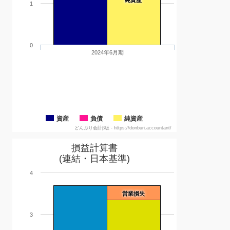
1
0
2024年6月期
資産
負債
純資産
どんぶり会計β版 - https://donburi.accountant/
損益計算書
(連結・日本基準)
4
営業損失
3