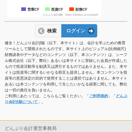
営業CF
投資CF
財務CF
どんぶり会計β版 - https://donburi.accountant/
検索
ログイン
健全！どんぶり会計β版（以下、本サイト）は、会計を学ぶための教育
ツールとして開発されたものです。本サイト上のビジュアル(比例縮尺)
財務諸表やデータなどのコンテンツ（以下、本コンテンツ）は、シーフ
ル株式会社（以下、弊社）あるいは本サイトに登録した会員が作成した
もので投資活動等を勧誘又は誘引するものではありません。また、本サ
イトは投資等に関するいかなる助言も提供しません。本コンテンツを投
資等の意思決定の目的で使用することは適切ではありません。本サイト
あるいは本コンテンツを利用して生じたいかなる損害に関しても、弊社
は一切の責任を負いません。
ご利用にあたっては、こちらもご覧ください。「
ご利用規約
」「
どんぶ
り会計β版について
」。
どんぶり会計運営事務局