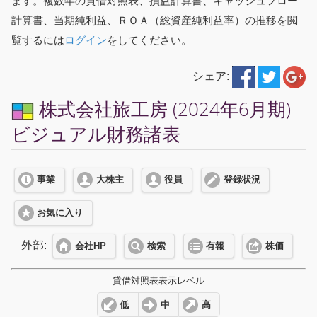
ます。複数年の貸借対照表、損益計算書、キャッシュフロー
計算書、当期純利益、ＲＯＡ（総資産純利益率）の推移を閲
覧するには
ログイン
をしてください。
シェア:
株式会社旅工房 (2024年6月期)
ビジュアル財務諸表
事業
大株主
役員
登録状況
お気に入り
外部:
会社HP
検索
有報
株価
貸借対照表表示レベル
低
中
高