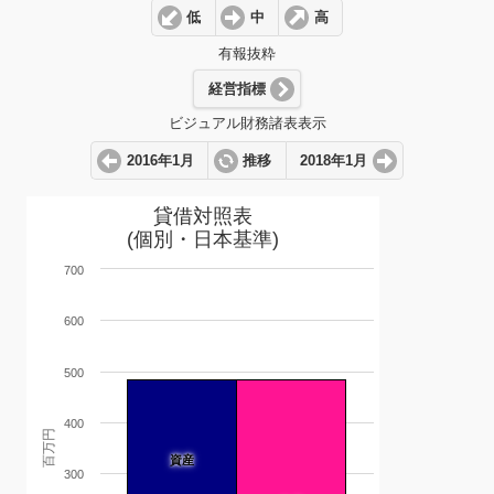
低
中
高
有報抜粋
経営指標
ビジュアル財務諸表表示
2016年1月
推移
2018年1月
貸借対照表
(個別・日本基準)
700
600
500
400
百万円
資産
300