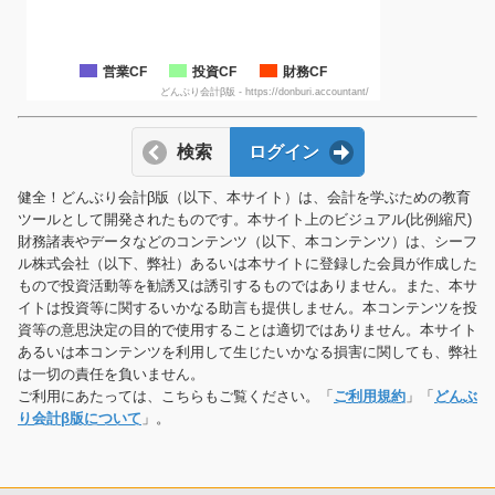
営業CF
投資CF
財務CF
どんぶり会計β版 - https://donburi.accountant/
検索
ログイン
健全！どんぶり会計β版（以下、本サイト）は、会計を学ぶための教育
ツールとして開発されたものです。本サイト上のビジュアル(比例縮尺)
財務諸表やデータなどのコンテンツ（以下、本コンテンツ）は、シーフ
ル株式会社（以下、弊社）あるいは本サイトに登録した会員が作成した
もので投資活動等を勧誘又は誘引するものではありません。また、本サ
イトは投資等に関するいかなる助言も提供しません。本コンテンツを投
資等の意思決定の目的で使用することは適切ではありません。本サイト
あるいは本コンテンツを利用して生じたいかなる損害に関しても、弊社
は一切の責任を負いません。
ご利用にあたっては、こちらもご覧ください。「
ご利用規約
」「
どんぶ
り会計β版について
」。