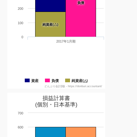
負債
200
100
純資産(△)
0
2017年1月期
資産
負債
純資産(△)
どんぶり会計β版 - https://donburi.accountant/
損益計算書
(個別・日本基準)
700
600