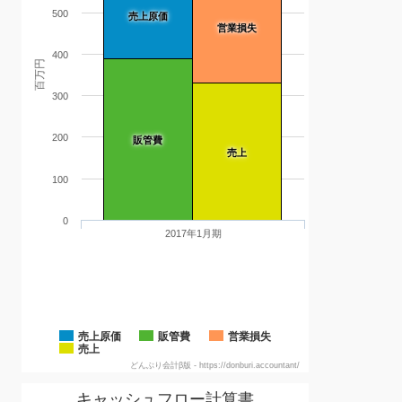
500
売上原価
営業損失
400
百万円
300
200
販管費
売上
100
0
2017年1月期
売上原価
販管費
営業損失
売上
どんぶり会計β版 - https://donburi.accountant/
キャッシュフロー計算書