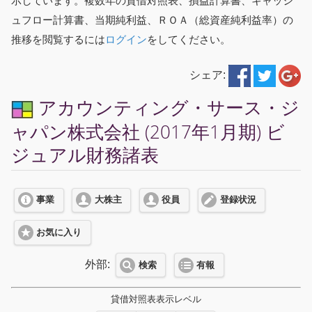
示しています。複数年の貸借対照表、損益計算書、キャッシ
ュフロー計算書、当期純利益、ＲＯＡ（総資産純利益率）の
推移を閲覧するには
ログイン
をしてください。
シェア:
アカウンティング・サース・ジ
ャパン株式会社 (2017年1月期) ビ
ジュアル財務諸表
事業
大株主
役員
登録状況
お気に入り
外部:
検索
有報
貸借対照表表示レベル