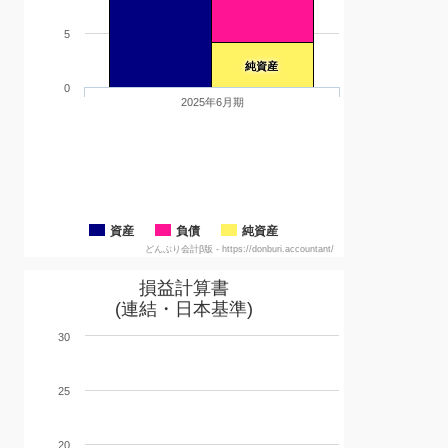
5
純資産
0
2025年6月期
資産
負債
純資産
どんぶり会計β版 - https://donburi.accountant/
損益計算書
(連結・日本基準)
30
25
20