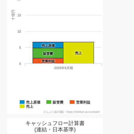
十億円
15
10
売上原価
5
売上
販管費
営業利益
0
2025年6月期
売上原価
販管費
営業利益
売上
どんぶり会計β版 - https://donburi.accountant/
キャッシュフロー計算書
(連結・日本基準)