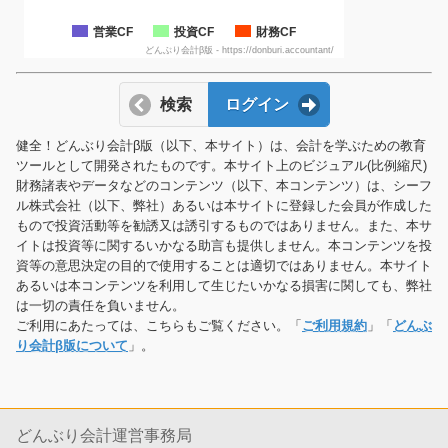
営業CF
投資CF
財務CF
どんぶり会計β版 - https://donburi.accountant/
検索
ログイン
健全！どんぶり会計β版（以下、本サイト）は、会計を学ぶための教育
ツールとして開発されたものです。本サイト上のビジュアル(比例縮尺)
財務諸表やデータなどのコンテンツ（以下、本コンテンツ）は、シーフ
ル株式会社（以下、弊社）あるいは本サイトに登録した会員が作成した
もので投資活動等を勧誘又は誘引するものではありません。また、本サ
イトは投資等に関するいかなる助言も提供しません。本コンテンツを投
資等の意思決定の目的で使用することは適切ではありません。本サイト
あるいは本コンテンツを利用して生じたいかなる損害に関しても、弊社
は一切の責任を負いません。
ご利用にあたっては、こちらもご覧ください。「
ご利用規約
」「
どんぶ
り会計β版について
」。
どんぶり会計運営事務局