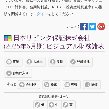
しています。複数年の貸借対照表、損益計算書、キャッシュ
フロー計算書、当期純利益、ＲＯＡ（総資産純利益率）の推
移を閲覧するには
ログイン
をしてください。
シェア:
日本リビング保証株式会社
(2025年6月期) ビジュアル財務諸表
事業
大株主
役員
登録状況
お気に入り
外部:
会社HP
検索
有報
株価
貸借対照表表示レベル
低
中
高