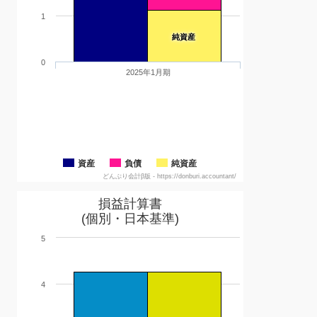
1
純資産
0
2025年1月期
資産
負債
純資産
どんぶり会計β版 - https://donburi.accountant/
損益計算書
(個別・日本基準)
5
4