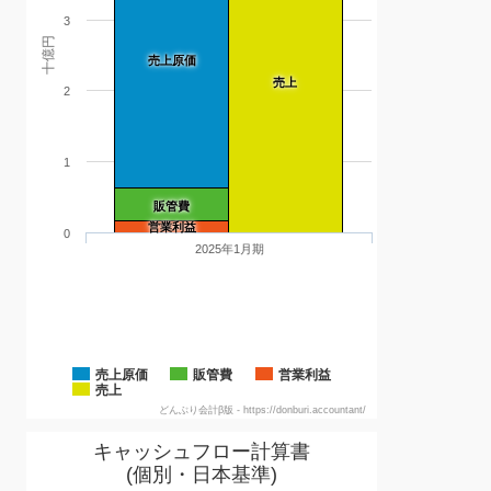
3
十億円
売上原価
売上
2
1
販管費
営業利益
0
2025年1月期
売上原価
販管費
営業利益
売上
どんぶり会計β版 - https://donburi.accountant/
キャッシュフロー計算書
(個別・日本基準)