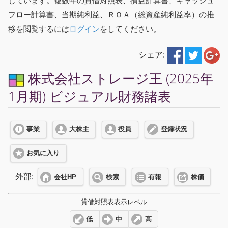
しています。複数年の貸借対照表、損益計算書、キャッシュ
フロー計算書、当期純利益、ＲＯＡ（総資産純利益率）の推
移を閲覧するには
ログイン
をしてください。
シェア:
株式会社ストレージ王 (2025年
1月期) ビジュアル財務諸表
事業
大株主
役員
登録状況
お気に入り
外部:
会社HP
検索
有報
株価
貸借対照表表示レベル
低
中
高