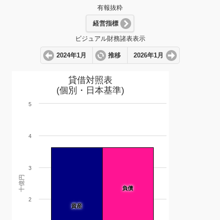
有報抜粋
経営指標
ビジュアル財務諸表表示
2024年1月
推移
2026年1月
貸借対照表
(個別・日本基準)
5
4
3
十億円
負債
2
資産