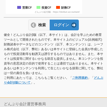
営業CF
投資CF
財務CF
どんぶり会計β版 - https://donburi.accountant/
検索
ログイン
健全！どんぶり会計β版（以下、本サイト）は、会計を学ぶための教育
ツールとして開発されたものです。本サイト上のビジュアル(比例縮尺)
財務諸表やデータなどのコンテンツ（以下、本コンテンツ）は、シーフ
ル株式会社（以下、弊社）あるいは本サイトに登録した会員が作成した
もので投資活動等を勧誘又は誘引するものではありません。また、本サ
イトは投資等に関するいかなる助言も提供しません。本コンテンツを投
資等の意思決定の目的で使用することは適切ではありません。本サイト
あるいは本コンテンツを利用して生じたいかなる損害に関しても、弊社
は一切の責任を負いません。
ご利用にあたっては、こちらもご覧ください。「
ご利用規約
」「
どんぶ
り会計β版について
」。
どんぶり会計運営事務局