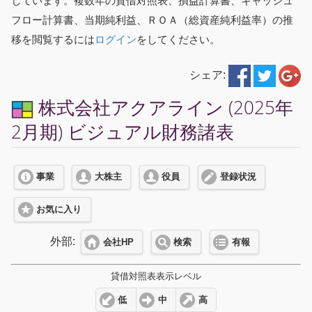
しています。複数年の貸借対照表、損益計算書、キャッシュ
フロー計算書、当期純利益、ＲＯＡ（総資産純利益率）の推
移を閲覧するには
ログイン
をしてください。
シェア:
株式会社アクアライン (2025年
2月期) ビジュアル財務諸表
事業
大株主
役員
登録状況
お気に入り
外部:
会社HP
検索
有報
貸借対照表表示レベル
低
中
高