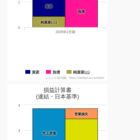
1
資産
負債
純資産(△)
0
2025年2月期
資産
負債
純資産(△)
どんぶり会計β版 - https://donburi.accountant/
損益計算書
(連結・日本基準)
4
営業損失
3
売上原価