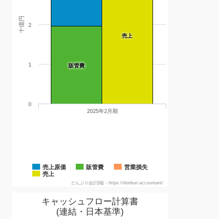
十億円
2
売上
1
販管費
0
2025年2月期
売上原価
販管費
営業損失
売上
どんぶり会計β版 - https://donburi.accountant/
キャッシュフロー計算書
(連結・日本基準)