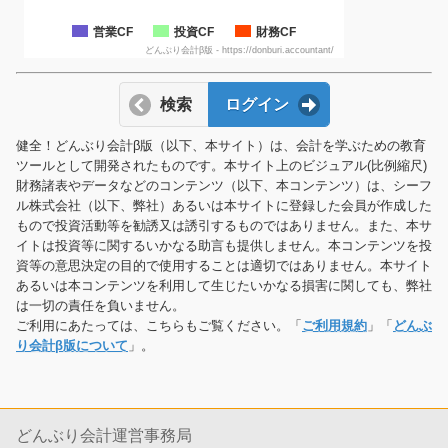
営業CF
投資CF
財務CF
どんぶり会計β版 - https://donburi.accountant/
検索
ログイン
健全！どんぶり会計β版（以下、本サイト）は、会計を学ぶための教育
ツールとして開発されたものです。本サイト上のビジュアル(比例縮尺)
財務諸表やデータなどのコンテンツ（以下、本コンテンツ）は、シーフ
ル株式会社（以下、弊社）あるいは本サイトに登録した会員が作成した
もので投資活動等を勧誘又は誘引するものではありません。また、本サ
イトは投資等に関するいかなる助言も提供しません。本コンテンツを投
資等の意思決定の目的で使用することは適切ではありません。本サイト
あるいは本コンテンツを利用して生じたいかなる損害に関しても、弊社
は一切の責任を負いません。
ご利用にあたっては、こちらもご覧ください。「
ご利用規約
」「
どんぶ
り会計β版について
」。
どんぶり会計運営事務局