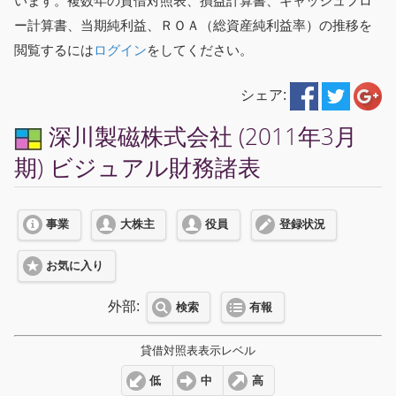
います。複数年の貸借対照表、損益計算書、キャッシュフロ
ー計算書、当期純利益、ＲＯＡ（総資産純利益率）の推移を
閲覧するには
ログイン
をしてください。
シェア:
深川製磁株式会社 (2011年3月
期) ビジュアル財務諸表
事業
大株主
役員
登録状況
お気に入り
外部:
検索
有報
貸借対照表表示レベル
低
中
高