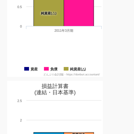
0.5
純資産(△)
0
2011年3月期
資産
負債
純資産(△)
どんぶり会計β版 - https://donburi.accountant/
損益計算書
(連結・日本基準)
2.5
2