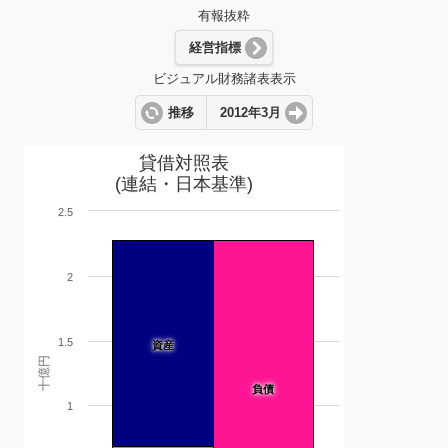
有報抜粋
経営指標
ビジュアル財務諸表表示
推移
2012年3月
貸借対照表
(連結・日本基準)
2.5
2
1.5
資産
十億円
負債
1