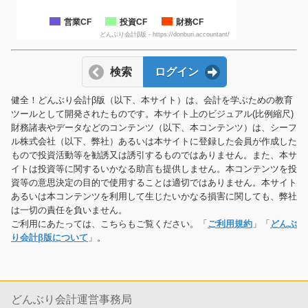
営業CF
投資CF
財務CF
どんぶり会計β版 - https://donburi.accountant/
検索
ログイン
健全！どんぶり会計β版（以下、本サイト）は、会計を学ぶための教育
ツールとして開発されたものです。本サイト上のビジュアル(比例縮尺)
財務諸表やデータなどのコンテンツ（以下、本コンテンツ）は、シーフ
ル株式会社（以下、弊社）あるいは本サイトに登録した会員が作成した
もので投資活動等を勧誘又は誘引するものではありません。また、本サ
イトは投資等に関するいかなる助言も提供しません。本コンテンツを投
資等の意思決定の目的で使用することは適切ではありません。本サイト
あるいは本コンテンツを利用して生じたいかなる損害に関しても、弊社
は一切の責任を負いません。
ご利用にあたっては、こちらもご覧ください。「
ご利用規約
」「
どんぶ
り会計β版について
」。
どんぶり会計運営事務局