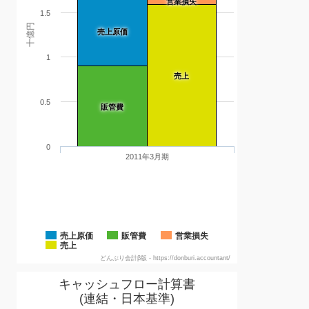
営業損失
1.5
十億円
売上原価
1
売上
0.5
販管費
0
2011年3月期
売上原価
販管費
営業損失
売上
どんぶり会計β版 - https://donburi.accountant/
キャッシュフロー計算書
(連結・日本基準)