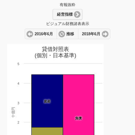
有報抜粋
経営指標
ビジュアル財務諸表表示
2016年6月
推移
2018年6月
貸借対照表
(個別・日本基準)
5
4
資産
3
十億円
負債
2