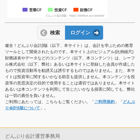
営業CF
投資CF
財務CF
どんぶり会計β版 - https://donburi.accountant/
検索
ログイン
健全！どんぶり会計β版（以下、本サイト）は、会計を学ぶための教育
ツールとして開発されたものです。本サイト上のビジュアル(比例縮尺)
財務諸表やデータなどのコンテンツ（以下、本コンテンツ）は、シーフ
ル株式会社（以下、弊社）あるいは本サイトに登録した会員が作成した
もので投資活動等を勧誘又は誘引するものではありません。また、本サ
イトは投資等に関するいかなる助言も提供しません。本コンテンツを投
資等の意思決定の目的で使用することは適切ではありません。本サイト
あるいは本コンテンツを利用して生じたいかなる損害に関しても、弊社
は一切の責任を負いません。
ご利用にあたっては、こちらもご覧ください。「
ご利用規約
」「
どんぶ
り会計β版について
」。
どんぶり会計運営事務局