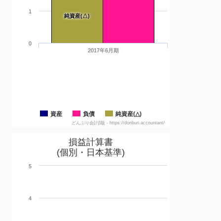
1
純資産(△)
0
2017年6月期
資産
負債
純資産(△)
どんぶり会計β版 - https://donburi.accountant/
損益計算書
(個別・日本基準)
5
4