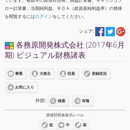
ています。複数年の貸借対照表、損益計算書、キャッシュフ
ロー計算書、当期純利益、ＲＯＡ（総資産純利益率）の推移
を閲覧するには
ログイン
をしてください。
シェア:
各務原開発株式会社 (2017年6月
期) ビジュアル財務諸表
事業
大株主
役員
登録状況
お気に入り
外部:
検索
有報
貸借対照表表示レベル
低
中
高