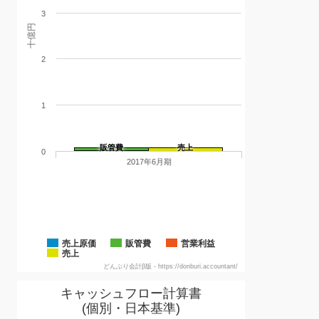
3
十億円
2
1
販管費
売上
0
2017年6月期
売上原価
販管費
営業利益
売上
どんぶり会計β版 - https://donburi.accountant/
キャッシュフロー計算書
(個別・日本基準)