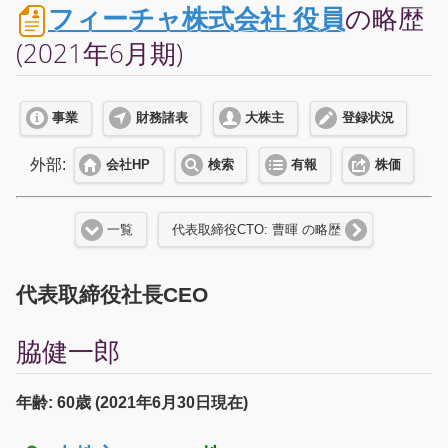
フィーチャ株式会社 役員
の略歴
(2021年6月期)
事業
財務諸表
大株主
登録状況
外部:
会社HP
検索
有報
株価
一覧
代表取締役CTO: 曹暉 の略歴
代表取締役社長CEO
脇健一郎
年齢: 60歳 (2021年6月30日現在)