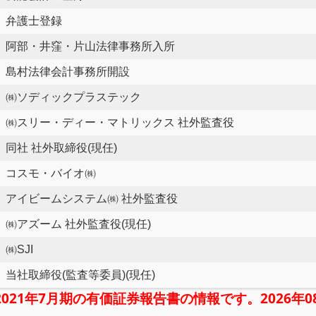
弁護士登録
阿部・井窪・片山法律事務所入所
島村法律会計事務所開設
㈱ソディックプラステック
㈱スリー・ディー・マトリックス 社外監査役
同社 社外取締役(現任)
コスモ・バイオ㈱
アイビームシステム㈱ 社外監査役
㈱アズーム 社外監査役(現任)
㈱SJI
当社取締役(監査等委員)(現任)
2021年7月期の有価証券報告書の情報です。2026