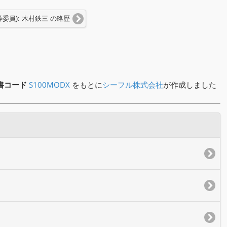
委員): 木村鉄三 の略歴
書コード
S100MODX
をもとに
シーフル株式会社
が作成しました