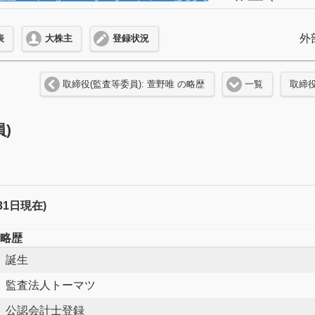
外
表
大株主
登録状況
取締役(監査等委員): 萱野唯 の略歴
一覧
取締役
)
月31日現在)
略歴
誕生
監査法人トーマツ
公認会計士登録