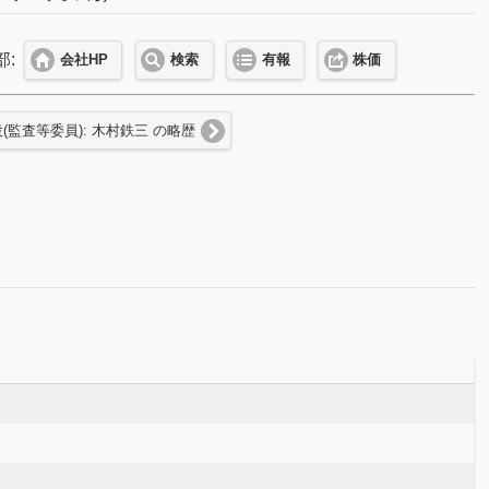
部:
会社HP
検索
有報
株価
(監査等委員): 木村鉄三 の略歴