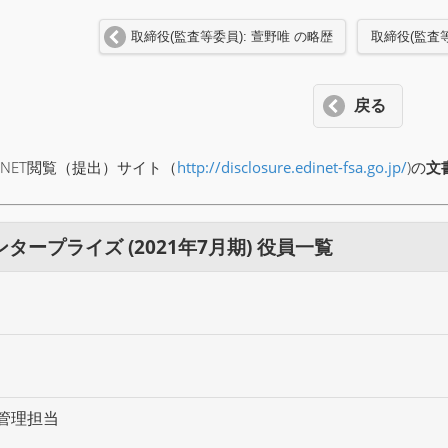
取締役(監査等委員): 萱野唯 の略歴
取締役(監査等
戻る
INET閲覧（提出）サイト（
http://disclosure.edinet-fsa.go.jp/
)の
文
ープライズ (2021年7月期) 役員一覧
管理担当