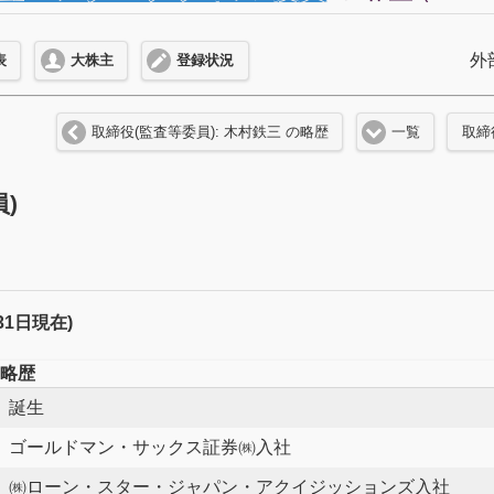
外
表
大株主
登録状況
取締役(監査等委員): 木村鉄三 の略歴
一覧
取締
)
月31日現在)
略歴
誕生
ゴールドマン・サックス証券㈱入社
㈱ローン・スター・ジャパン・アクイジッションズ入社