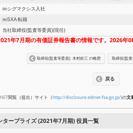
㈱シグマクシス入社
㈱SXA 転籍
当社取締役(監査等委員)(現任)
2021年7月期の有価証券報告書の情報です。2026
取締役(監査等委員): 木村鉄三 の略歴
取締役(監査
戻る
INET閲覧（提出）サイト（
http://disclosure.edinet-fsa.go.jp/
)の
文
ープライズ (2021年7月期) 役員一覧