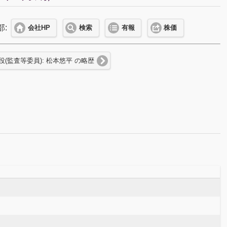
部:
会社HP
検索
有報
株価
役(監査等委員): 松本悠平 の略歴