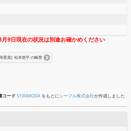
年08月9日現在の状況は別途お確かめください
等委員): 松本悠平 の略歴
書コード
S100MODX
をもとに
シーフル株式会社
が作成しました