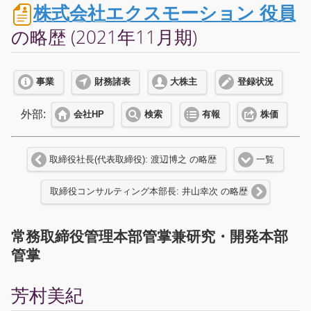
株式会社エクスモーション 役員
の略歴 (2021年11月期)
事業
財務諸表
大株主
登録状況
外部:
会社HP
検索
有報
株価
取締役社長(代表取締役): 渡辺博之 の略歴
一覧
取締役コンサルティング本部長: 井山幸次 の略歴
常務取締役管理本部管掌兼研究・開発本部
管掌
芳村美紀