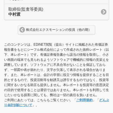
取締役(監査等委員)
中村渡
株式会社エクスモーションの役員（他の期）
このコンテンツは、EDINET閲覧（提出）サイトに掲載された有価証券
報告書をもとにシーフル株式会社によって作成された抜粋レポート（以
下、本レポート）です。有価証券報告書から該当の情報を取得し、小さ
い画面の端末でも見られるようソフトウェアで機械的に情報の見栄えを
調整しています。ソフトウェアに不具合等がないことを保証しておら
ず、一部図や表が崩れたり、文字が欠落して表示される場合がありま
す。また、本レポートは、会計の学習に役立つ情報を提供することを目
的とするもので、投資活動等を勧誘又は誘引するものではなく、投資等
に関するいかなる助言も提供しません。本レポートを投資等の意思決定
の目的で使用することは適切ではありません。本レポートを利用して生
じたいかなる損害に関しても、弊社は一切の責任を負いません。
ご利用にあたっては、こちらもご覧ください。「
ご利用規約
」「
どんぶ
り会計β版について
」。