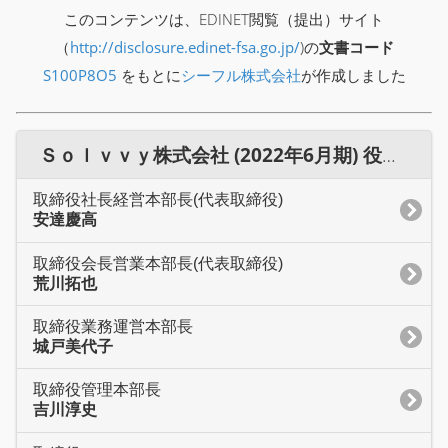
このコンテンツは、EDINET閲覧（提出）サイト
（
http://disclosure.edinet-fsa.go.jp/
)の
文書コード
S100P8O5
をもとに
シーフル株式会社
が作成しました
Ｓｏｌｖｖｙ株式会社 (2022年6月期) 役員一覧
取締役社長経営本部長(代表取締役)
安達慶高
取締役会長営業本部長(代表取締役)
荒川拓也
取締役業務運営本部長
城戸美代子
取締役管理本部長
吉川淳史