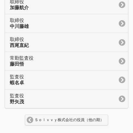
取締役
加藤航介
取締役
中川藤雄
取締役
西尾直紀
常勤監査役
藤田悟
監査役
蝦名卓
監査役
野矢茂
Ｓｏｌｖｖｙ株式会社の役員（他の期）