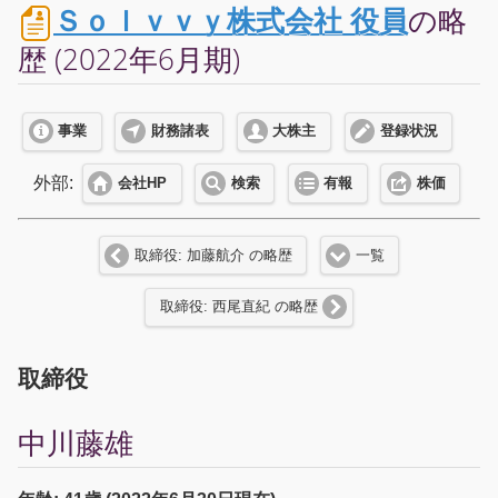
Ｓｏｌｖｖｙ株式会社 役員
の略
歴 (2022年6月期)
事業
財務諸表
大株主
登録状況
外部:
会社HP
検索
有報
株価
取締役: 加藤航介 の略歴
一覧
取締役: 西尾直紀 の略歴
取締役
中川藤雄