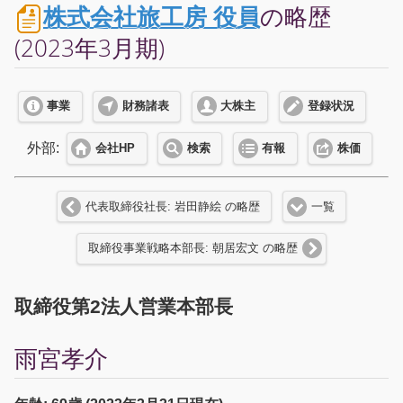
株式会社旅工房 役員
の略歴
(2023年3月期)
事業
財務諸表
大株主
登録状況
外部:
会社HP
検索
有報
株価
代表取締役社長: 岩田静絵 の略歴
一覧
取締役事業戦略本部長: 朝居宏文 の略歴
取締役第2法人営業本部長
雨宮孝介