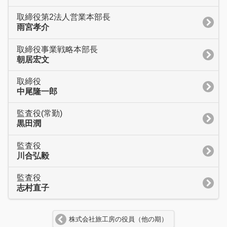
取締役第2法人営業本部長
雨宮孝介
取締役事業戦略本部長
朝居宏文
取締役
中尾隆一郎
監査役(常勤)
黒田潤
監査役
川合弘毅
監査役
志村直子
株式会社旅工房の役員（他の期）