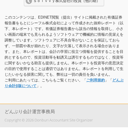
Ｓｏｌｖｖｙ株式会社の役員（他の期）
このコンテンツは、EDINET閲覧（提出）サイトに掲載された有価証券
報告書をもとにシーフル株式会社によって作成された抜粋レポート（以
下、本レポート）です。有価証券報告書から該当の情報を取得し、小さ
い画面の端末でも見られるようソフトウェアで機械的に情報の見栄えを
調整しています。ソフトウェアに不具合等がないことを保証しておら
ず、一部図や表が崩れたり、文字が欠落して表示される場合がありま
す。また、本レポートは、会計の学習に役立つ情報を提供することを目
的とするもので、投資活動等を勧誘又は誘引するものではなく、投資等
に関するいかなる助言も提供しません。本レポートを投資等の意思決定
の目的で使用することは適切ではありません。本レポートを利用して生
じたいかなる損害に関しても、弊社は一切の責任を負いません。
ご利用にあたっては、こちらもご覧ください。「
ご利用規約
」「
どんぶ
り会計β版について
」。
どんぶり会計運営事務局
Copyright © 2026 Donburi Accountant Site Organizer