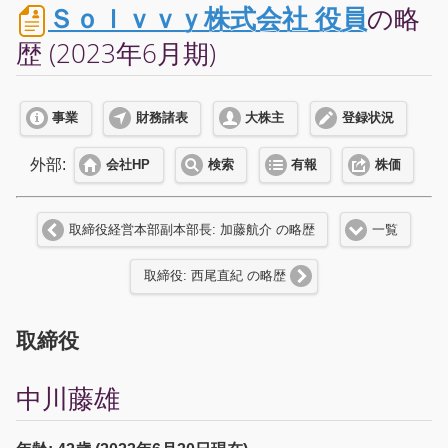
Ｓｏｌｖｖｙ株式会社 役員
の略
歴 (2023年6月期)
事業
財務諸表
大株主
登録状況
外部:
会社HP
検索
有報
株価
取締役経営本部副本部長: 加藤航介 の略歴
一覧
取締役: 西尾直紀 の略歴
取締役
中川藤雄