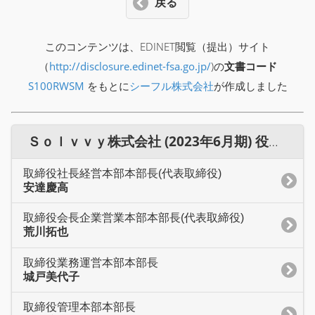
戻る
このコンテンツは、EDINET閲覧（提出）サイト
（
http://disclosure.edinet-fsa.go.jp/
)の
文書コード
S100RWSM
をもとに
シーフル株式会社
が作成しました
Ｓｏｌｖｖｙ株式会社 (2023年6月期) 役員一覧
取締役社長経営本部本部長(代表取締役)
安達慶高
取締役会長企業営業本部本部長(代表取締役)
荒川拓也
取締役業務運営本部本部長
城戸美代子
取締役管理本部本部長