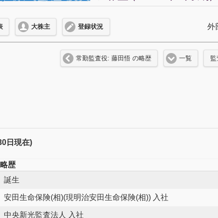
外
表
大株主
登録状況
常勤監査役: 藤田悟 の略歴
一覧
監
月30日現在)
略歴
誕生
安田生命保険(相)(現明治安田生命保険(相)) 入社
中央新光監査法人 入社