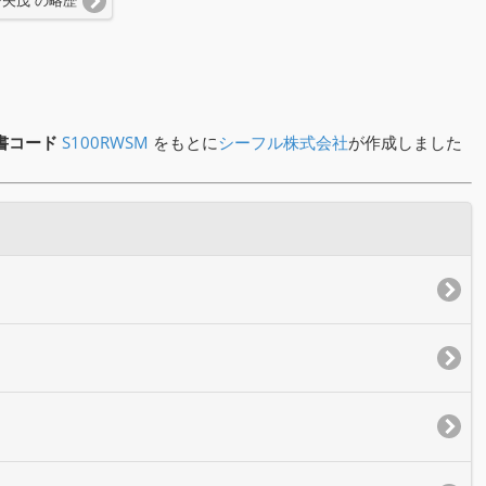
野矢茂 の略歴
書コード
S100RWSM
をもとに
シーフル株式会社
が作成しました