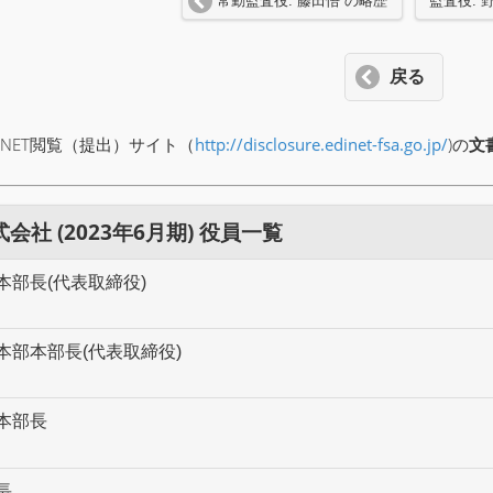
常勤監査役: 藤田悟 の略歴
監査役: 
戻る
INET閲覧（提出）サイト（
http://disclosure.edinet-fsa.go.jp/
)の
文
社 (2023年6月期) 役員一覧
部長(代表取締役)
本部本部長(代表取締役)
本部長
長