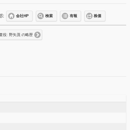
部:
会社HP
検索
有報
株価
査役: 野矢茂 の略歴