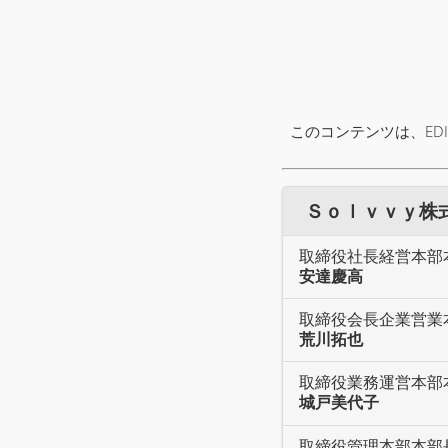
このコンテンツは、ED
Ｓｏｌｖｖｙ株式会
取締役社長経営本部本
安達慶高
取締役会長企業営業
荒川拓也
取締役業務運営本部
城戸美代子
取締役管理本部本部