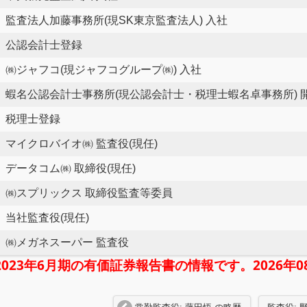
監査法人加藤事務所(現SK東京監査法人) 入社
公認会計士登録
㈱ジャフコ(現ジャフコグループ㈱) 入社
蝦名公認会計士事務所(現公認会計士・税理士蝦名卓事務所) 開
税理士登録
マイクロバイオ㈱ 監査役(現任)
データコム㈱ 取締役(現任)
㈱スプリックス 取締役監査等委員
当社監査役(現任)
㈱メガネスーパー 監査役
2023年6月期の有価証券報告書の情報です。2026