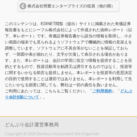
株式会社明豊エンタープライズの役員（他の期）
このコンテンツは、EDINET閲覧（提出）サイトに掲載された有価証券
報告書をもとにシーフル株式会社によって作成された抜粋レポート（以
下、本レポート）です。有価証券報告書から該当の情報を取得し、小さ
い画面の端末でも見られるようソフトウェアで機械的に情報の見栄えを
調整しています。ソフトウェアに不具合等がないことを保証しておら
ず、一部図や表が崩れたり、文字が欠落して表示される場合がありま
す。また、本レポートは、会計の学習に役立つ情報を提供することを目
的とするもので、投資活動等を勧誘又は誘引するものではなく、投資等
に関するいかなる助言も提供しません。本レポートを投資等の意思決定
の目的で使用することは適切ではありません。本レポートを利用して生
じたいかなる損害に関しても、弊社は一切の責任を負いません。
ご利用にあたっては、こちらもご覧ください。「
ご利用規約
」「
どんぶ
り会計β版について
」。
どんぶり会計運営事務局
Copyright © 2026 Donburi Accountant Site Organizer