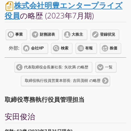
株式会社明豊エンタープライズ
役員
の略歴 (2023年7月期)
事業
財務諸表
大株主
登録状況
外部:
会社HP
検索
有報
株価
代表取締役会長兼社長: 矢吹満 の略歴
一覧
取締役執行役員営業本部長: 吉田茂樹 の略歴
取締役専務執行役員管理担当
安田俊治